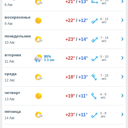
+21°
/
+13°
 и
м/с
8 Авг.
ть действия
я на веб-
воскресенье
же
6
-
12
+22°
/
+12°
м/с
пределенный
9 Авг.
обы
вам рекламу
понедельник
7
-
14
+23°
/
+14°
зированный
м/с
10 Авг.
го основе.
айти
вторник
ьную
90%
5
-
10
+22°
/
+14°
9.9 мм
м/с
11 Авг.
 в нашей
йлов cookie
ремя
среда
7
-
15
+18°
/
+13°
гласие,
м/с
12 Авг.
опку
спользования
четверг
 cookie
4
-
9
+19°
/
+11°
м/с
13 Авг.
нную в
и нашего
пятница
3
-
8
+23°
/
+11°
м/с
14 Авг.
ОГО ВЫ