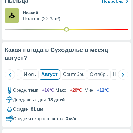
Пыльца
с помощью
Подробно
или
данных из
Низкий
чников,
Полынь (23 #/m³)
и
вование
ие
х данных
Какая погода в Суходолье в месяц
контента.
август
?
ные
и
ция
й
Июнь
Июль
Август
Сентябрь
Октябрь
Ноябрь
м
я
Средн. темп.:
+16°C
Макс.:
+20°C
Мин:
+12°C
рованная
Дождливые дни:
13
дней
нтент,
е
Осадки:
81 мм
сти рекламы
Средняя скорость ветра:
3 м/с
ие сведения
и и