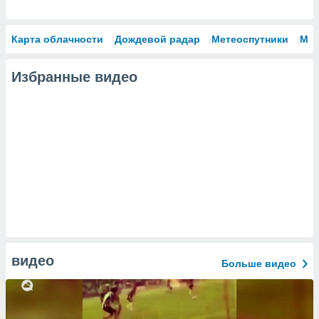
Карта облачности
Дождевой радар
Метеоспутники
Мо
Избранные видео
видео
Больше видео