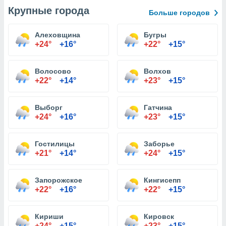
Крупные города
Больше городов
Алеховщина
Бугры
+24°
+16°
+22°
+15°
Волосово
Волхов
+22°
+14°
+23°
+15°
Выборг
Гатчина
+24°
+16°
+23°
+15°
Гостилицы
Заборье
+21°
+14°
+24°
+15°
Запорожское
Кингисепп
+22°
+16°
+22°
+15°
Кириши
Кировск
+24°
+15°
+23°
+15°