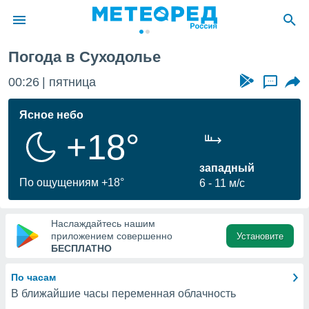
Погода в Суходолье
ие о
циальности
00:26
пятница
...
oda.com
)
Ясное небо
+18°
алами,
тировать
ество
западный
яемой
По ощущениям +18°
6
11 м/с
. Вы можете
ступ к этому
используя
Наслаждайтесь нашим
едующих
приложением совершенно
Установите
БЕСПЛАТНО
файлы
По часам
олучить
В ближайшие часы переменная облачность
й доступ