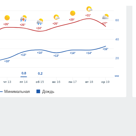
80
+31°
+29°
60
+27°
+26°
+26°
+26°
+24°
40
+16°
+14°
+14°
+14°
+13°
+13°
20
+10°
0.8
0.2
мм
чт
13
пт
14
сб
15
вс
16
пн
17
вт
18
ср
19
Минимальная
Дождь