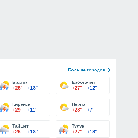
Больше городов
Братск
Ербогачен
+26°
+18°
+27°
+12°
Киренск
Нерпо
+29°
+11°
+28°
+7°
Тайшет
Тулун
+26°
+18°
+27°
+18°