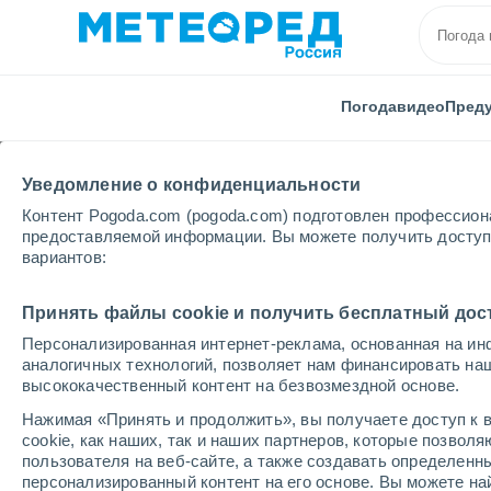
Погода
видео
Пред
Уведомление о конфиденциальности
Контент Pogoda.com (pogoda.com) подготовлен профессион
предоставляемой информации. Вы можете получить доступ 
вариантов:
Главная
Иркутская области
Тальники
Принять файлы cookie и получить бесплатный дос
Персонализированная интернет-реклама, основанная на ин
Погода в Тальниках
аналогичных технологий, позволяет нам финансировать на
высококачественный контент на безвозмездной основе.
20:24
пятница
Нажимая «Принять и продолжить», вы получаете доступ к в
cookie, как наших, так и наших партнеров, которые позвол
пользователя на веб-сайте, а также создавать определенн
Буря
персонализированный контент на его основе. Вы можете 