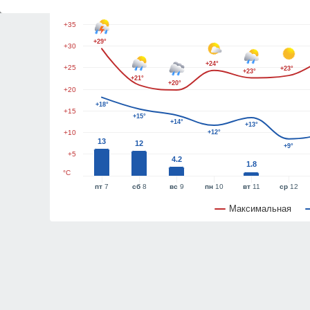
+40
+35
+29°
+30
+24°
+25
+23°
+23°
+21°
+20°
+20
+18°
+15
+15°
+14°
+13°
+10
+12°
13
12
+9°
+5
4.2
1.8
°C
пт
7
сб
8
вс
9
пн
10
вт
11
ср
12
Максимальная