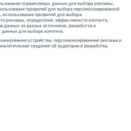
ользование ограниченных данных для выбора рекламы,
3
-
7
м/с
3
-
8
м/с
3
-
8
м/с
2
-
7
м/с
пользование профилей для выбора персонализированной
а, использование профилей для выбора
ти рекламы, определение эффективности контента,
ста
и данных из разных источников, разработка и
 данных для выбора контента.
восточный
2 Низкий
канирования устройства, персонализированная реклама и
°
1
-
4 м/с
FPS:
нет
аналитические сведения об аудитории и разработка
Северный
1 Низкий
°
0
-
3 м/с
FPS:
нет
Северо-восточный
0 Низкий
°
1
-
3 м/с
FPS:
нет
северо-западный
0 Низкий
°
3
-
4 м/с
FPS:
нет
северо-западный
0 Низкий
°
4
-
14 м/с
FPS:
нет