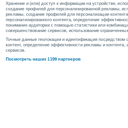
Хранение и (или) доступ к информации на устройстве, исп
3
-
6
м/с
8
-
19
м/с
4
-
14
м/с
создание профилей для персонализированной рекламы, ис
рекламы, создание профилей для персонализации контент
персонализированного контента, определение эффективнос
Погода в Тальниках cегодня
, 7 авгу
понимание аудитории с помощью статистики или комбинаци
совершенствование сервисов, использование ограниченных
Облачно и ясно
+29°
Точные данные геолокации и идентификация посредством с
17:00
Ощущаемая т.
+31
контент, определение эффективности рекламы и контента, 
сервисов.
Облачно и ясно
+28°
Посмотреть наших 1199 партнеров
18:00
Ощущаемая т.
+31
Облачно и ясно
+28°
19:00
Ощущаемая т.
+31
Буря
30%
+25°
20:00
1 мм
Ощущаемая т.
+25
Буря
50%
+20°
21:00
8.1 мм
Ощущаемая т.
+20