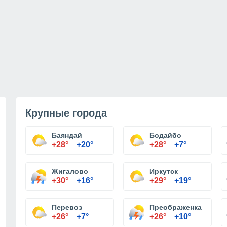
Крупные города
Баяндай
Бодайбо
+28°
+20°
+28°
+7°
Жигалово
Иркутск
+30°
+16°
+29°
+19°
Перевоз
Преображенка
+26°
+7°
+26°
+10°