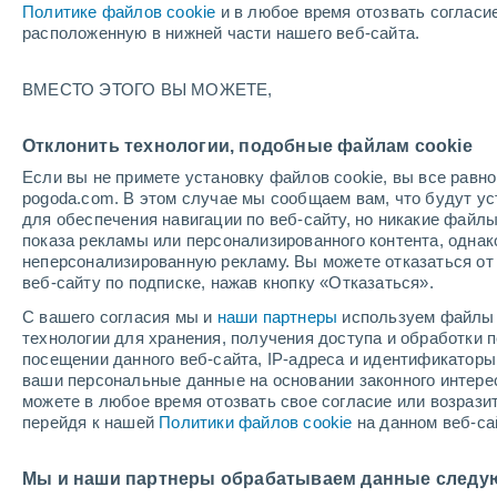
Политике файлов cookie
и в любое время отозвать согласи
+25°
расположенную в нижней части нашего веб-сайта.
30%
ВМЕСТО ЭТОГО ВЫ МОЖЕТЕ,
По ощущениям +25°
1 мм
Отклонить технологии, подобные файлам cookie
Если вы не примете установку файлов cookie, вы все рав
pogoda.com. В этом случае мы сообщаем вам, что будут у
Погода на 1 – 7 дней
Дождевой радар
Карта до
для обеспечения навигации по веб-сайту, но никакие файлы
показа рекламы или персонализированного контента, одна
неперсонализированную рекламу. Вы можете отказаться от 
веб-сайту по подписке, нажав кнопку «Отказаться».
завтра
воскресенье
по
cегодня
С вашего согласия мы и
наши партнеры
используем файлы 
8 Авг.
9 Авг.
7 Авг.
технологии для хранения, получения доступа и обработки
посещении данного веб-сайта, IP-адреса и идентификатор
ваши персональные данные на основании законного интерес
можете в любое время отозвать свое согласие или возрази
90%
90%
80%
перейдя к нашей
Политики файлов cookie
на данном веб-са
12 мм
4.2 мм
13 мм
+21°
/
+15°
+20°
/
+14°
+
+29°
/
+18°
Мы и наши партнеры обрабатываем данные следу