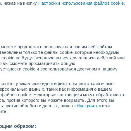
е, нажав на кнопку
Настройки использования файлов cookie
,
Ураган
Dolphin В 3,519,675 км
Понижение температуры
В первой половине дня
но можете продолжать пользоваться нашим веб-сайтом
становлены только те файлы cookie, которые необходимы
ждей
Метеоспутники
Модели
 cookie не будут использоваться для анализа действий или
ко вы сможете просматривать общую
установки cookie и воспользоваться доступом к нашему
недельник
вторник
среда
четверг
cookie, уникальные идентификаторы или аналогичные
10 Авг.
11 Авг.
12 Авг.
13 Авг.
 персональных данных, таких как информация о вашем
ы файлов cookie. Некоторые поставщики могут обрабатывать
а, против которого вы можете возразить. Для этого вы
ть против обработки данных, нажав «
Настроить
» или
60%
йте.
1.8 мм
24°
/
+12°
+23°
/
+13°
+23°
/
+9°
+26°
/
+10°
ющим образом: