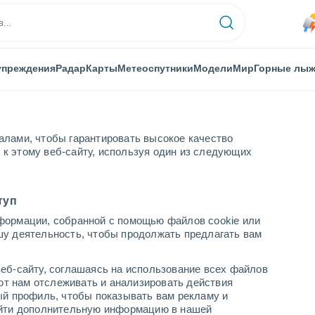
упреждения
Радар
Карты
Метеоспутники
Модели
Мир
Горные лы
алами, чтобы гарантировать высокое качество
к этому веб-сайту, используя один из следующих
туп
формации, собранной с помощью файлов cookie или
шу деятельность, чтобы продолжать предлагать вам
...
еб-сайту, соглашаясь на использование всех файлов
яют нам отслеживать и анализировать действия
По часам
ый профиль, чтобы показывать вам рекламу и
В ближайшие часы моросящий
найти дополнительную информацию в нашей
дождь