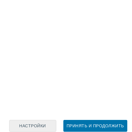
Лунный календарь
пн
вт
ср
чт
пт
сб
вс
7
8
9
10
11
12
13
14
15
16
17
18
19
20
НАСТРОЙКИ
ПРИНЯТЬ И ПРОДОЛЖИТЬ