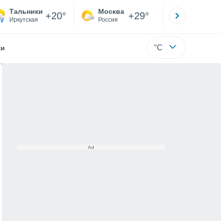
Тальники
Москва
Санкт-
+20°
+29°
Иркутская
Россия
Са
°C
жи