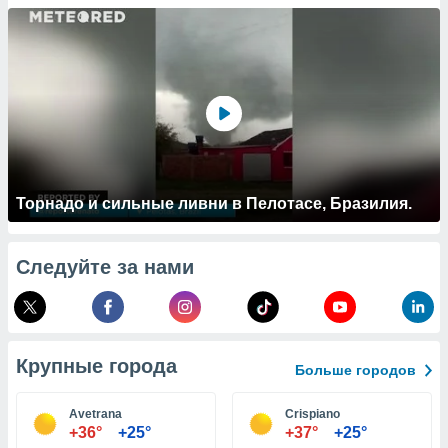
 и
ть действия
я на веб-
же
пределенный
обы
вам рекламу
зированный
го основе.
айти
ьную
Торнадо и сильные ливни в Пелотасе, Бразилия.
 в нашей
йлов cookie
ремя
Следуйте за нами
гласие,
опку
спользования
 cookie
нную в
Крупные города
и нашего
Больше городов
Avetrana
Crispiano
ОГО ВЫ
+36°
+25°
+37°
+25°