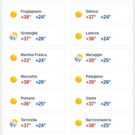
Fragagnano
Ginosa
и,
+38°
+24°
+37°
+24°
 файлам
Grottaglie
Laterza
примете
+37°
+26°
+36°
+24°
айлов
се равно
должать
Martina Franca
Maruggio
ся нашим
+33°
+24°
+35°
+25°
pogoda.com.
ае мы
м, что
Massafra
Palagiano
овлены
+38°
+26°
+39°
+26°
айлы cookie,
обходимы
Pulsano
Statte
ения
+36°
+25°
+37°
+25°
 веб-сайту,
файлы cookie
пользоваться
Torricella
Кастелланета
 действий
+37°
+24°
+38°
+25°
рекламы или
рованного