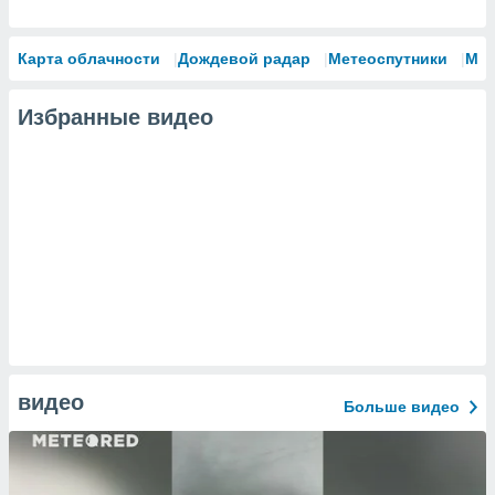
Карта облачности
Дождевой радар
Метеоспутники
Мо
Избранные видео
видео
Больше видео