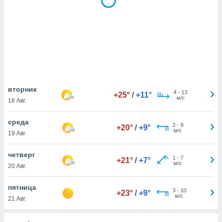
днако вы
сматривать
изированную
 можете
от установки
ться
нашему веб-
вторник
дписке,
4
-
13
+25°
/
+11°
м/с
18 Авг.
у
».
среда
2
-
9
гласия мы и
+20°
/
+9°
м/с
19 Авг.
ры
 файлы
кальные
четверг
1
-
7
+21°
/
+7°
торы или
м/с
20 Авг.
 технологии
я,
пятница
3
-
10
оступа и
+23°
/
+9°
м/с
21 Авг.
ерсональных
их как
 о вашем