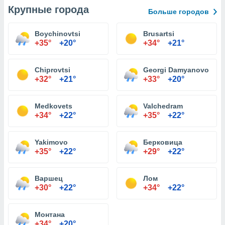
Крупные города
Больше городов
Boychinovtsi
Brusartsi
+35°
+20°
+34°
+21°
Chiprovtsi
Georgi Damyanovo
+32°
+21°
+33°
+20°
Medkovets
Valchedram
+34°
+22°
+35°
+22°
Yakimovo
Берковица
+35°
+22°
+29°
+22°
Варшец
Лом
+30°
+22°
+34°
+22°
Монтана
+34°
+20°