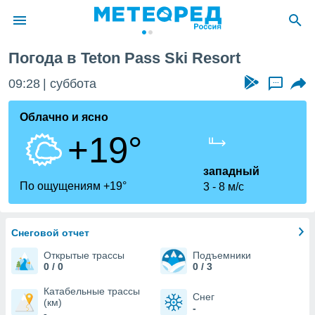
esort
Погода в Teton Pass Ski Resort
ие о
циальности
09:28
суббота
...
oda.com
)
Облачно и ясно
+19°
алами,
тировать
ество
западный
яемой
По ощущениям +19°
3
8 м/с
. Вы можете
ступ к этому
используя
едующих
Снеговой отчет
Открытые трассы
Подъемники
0 / 0
0 / 3
файлы
олучить
Катабельные трассы
Снег
й доступ
(км)
-
-