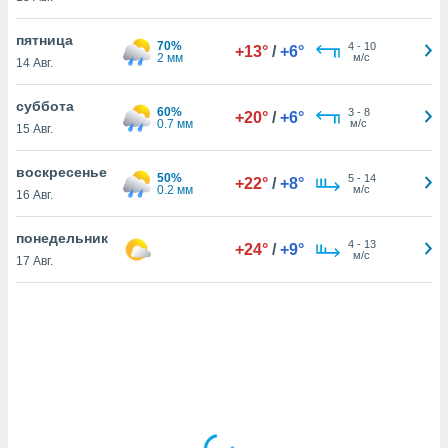
пятница
70%
4
-
10
+13°
/
+6°
и,
2 мм
м/с
14 Авг.
 файлам
суббота
60%
3
-
8
+20°
/
+6°
примете
0.7 мм
м/с
15 Авг.
айлов
се равно
воскресенье
должать
50%
5
-
14
+22°
/
+8°
0.2 мм
м/с
16 Авг.
ся нашим
pogoda.com.
ае мы
понедельник
4
-
13
+24°
/
+9°
м, что
м/с
17 Авг.
овлены
айлы cookie,
обходимы
ения
 веб-сайту,
файлы cookie
пользоваться
 действий
рекламы или
рованного