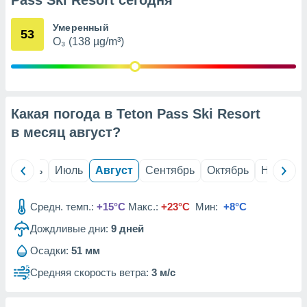
Pass Ski Resort сегодня
с помощью
или
данных из
Умеренный
53
чников,
O₃ (138 µg/m³)
и
вование
ие
х данных
Какая погода в Teton Pass Ski Resort
контента.
в месяц
август
?
ные
и
ция
й
Июнь
Июль
Август
Сентябрь
Октябрь
Ноябрь
м
я
Средн. темп.:
+15°C
Макс.:
+23°C
Мин:
+8°C
рованная
Дождливые дни:
9
дней
нтент,
е
Осадки:
51 мм
сти рекламы
Средняя скорость ветра:
3 м/с
ие сведения
и и