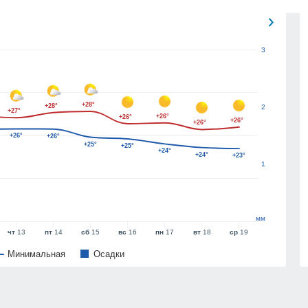
3
+28°
+28°
2
+27°
+26°
+26°
+26°
+26°
+26°
+26°
+25°
+25°
+24°
+24°
+23°
1
мм
чт
13
пт
14
сб
15
вс
16
пн
17
вт
18
ср
19
Минимальная
Oсадки