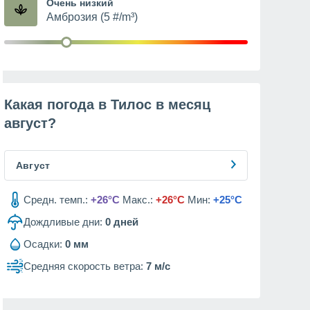
Очень низкий
Амброзия (5 #/m³)
Какая погода в Тилос в месяц
август
?
Август
Средн. темп.:
+26°C
Макс.:
+26°C
Мин:
+25°C
Дождливые дни:
0
дней
Осадки:
0 мм
Средняя скорость ветра:
7 м/с