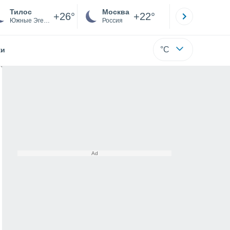
Тилос
Москва
Санкт-
+26°
+22°
Южные Эгейские острова
Россия
Са
°C
жи