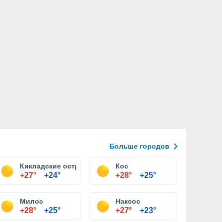
Больше городов
Кикладские острова
Кос
+27°
+24°
+28°
+25°
Милос
Наксос
+28°
+25°
+27°
+23°