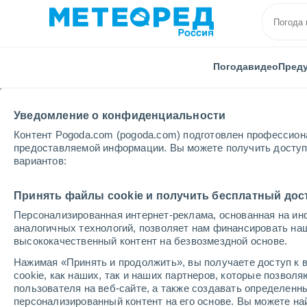
Погода
видео
Пред
Уведомление о конфиденциальности
Контент Pogoda.com (pogoda.com) подготовлен профессион
предоставляемой информации. Вы можете получить доступ 
вариантов:
Главная
Греция
Южные Эгейские острова
Ти
Принять файлы cookie и получить бесплатный дос
Персонализированная интернет-реклама, основанная на ин
Погода на Тилосе
аналогичных технологий, позволяет нам финансировать на
высококачественный контент на безвозмездной основе.
01:56
пятница
Нажимая «Принять и продолжить», вы получаете доступ к в
cookie, как наших, так и наших партнеров, которые позвол
пользователя на веб-сайте, а также создавать определенн
Ясное небо
персонализированный контент на его основе. Вы можете 