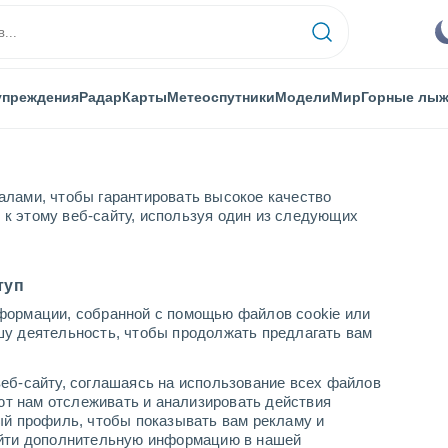
упреждения
Радар
Карты
Метеоспутники
Модели
Мир
Горные лы
алами, чтобы гарантировать высокое качество
к этому веб-сайту, используя один из следующих
лос
туп
формации, собранной с помощью файлов cookie или
шу деятельность, чтобы продолжать предлагать вам
...
еб-сайту, соглашаясь на использование всех файлов
яют нам отслеживать и анализировать действия
По часам
ый профиль, чтобы показывать вам рекламу и
В ближайшие часы безоблачно
найти дополнительную информацию в нашей