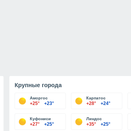
Крупные города
Аморгос
Карпатос
+25°
+23°
+28°
+24°
Куфониси
Линдос
+27°
+25°
+35°
+25°