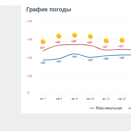
График погоды
+35
+30
+29°
+28°
+28°
+27°
+27°
+27°
+26°
+25
+26°
+26°
+25°
+25°
+24°
+20
°C
пт
7
сб
8
вс
9
пн
10
вт
11
ср
12
Максимальная