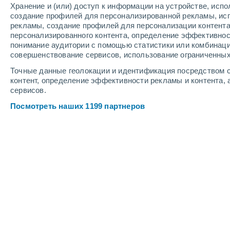
Хранение и (или) доступ к информации на устройстве, исп
9
-
11
м/с
8
-
11
м/с
9
-
11
м/с
создание профилей для персонализированной рекламы, ис
рекламы, создание профилей для персонализации контент
персонализированного контента, определение эффективнос
Погода на Тилосе cегодня
, 7 август
понимание аудитории с помощью статистики или комбинаци
совершенствование сервисов, использование ограниченных
Ясное небо
+26°
02:00
Точные данные геолокации и идентификация посредством с
Ощущаемая т.
+27°
контент, определение эффективности рекламы и контента, 
сервисов.
Ясное небо
+26°
03:00
Посмотреть наших 1199 партнеров
Ощущаемая т.
+28°
Ясное небо
+26°
05:00
Ощущаемая т.
+28°
Солнечно
+26°
08:00
Ощущаемая т.
+28°
Солнечно
+26°
11:00
Ощущаемая т.
+27°