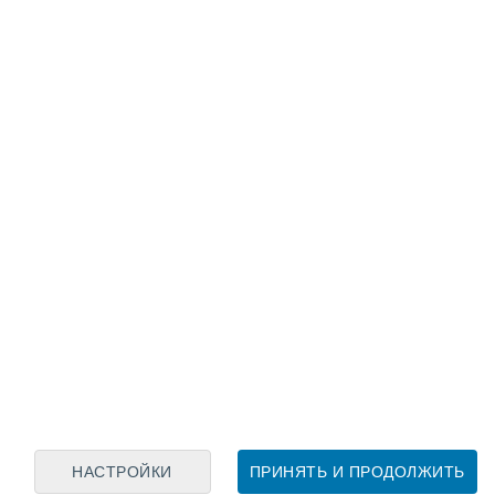
Лунный календарь
пн
вт
ср
чт
пт
сб
вс
7
8
9
10
11
12
13
14
15
16
17
18
19
20
НАСТРОЙКИ
ПРИНЯТЬ И ПРОДОЛЖИТЬ