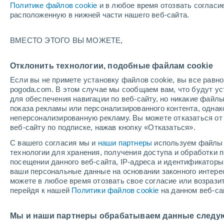
Политике файлов cookie
и в любое время отозвать согласи
+26°
расположенную в нижней части нашего веб-сайта.
Убывающ
ВМЕСТО ЭТОГО ВЫ МОЖЕТЕ,
Освещенн
По ощущениям +27°
36%
Отклонить технологии, подобные файлам cookie
Если вы не примете установку файлов cookie, вы все рав
pogoda.com. В этом случае мы сообщаем вам, что будут у
Погода на 1 – 7 дней
Карта температур
Дождево
для обеспечения навигации по веб-сайту, но никакие файлы
показа рекламы или персонализированного контента, одна
неперсонализированную рекламу. Вы можете отказаться от 
веб-сайту по подписке, нажав кнопку «Отказаться».
завтра
воскресенье
по
cегодня
С вашего согласия мы и
наши партнеры
используем файлы 
8 Авг.
9 Авг.
7 Авг.
технологии для хранения, получения доступа и обработки
посещении данного веб-сайта, IP-адреса и идентификатор
ваши персональные данные на основании законного интерес
можете в любое время отозвать свое согласие или возрази
перейдя к нашей
Политики файлов cookie
на данном веб-са
+28°
/
+25°
+29°
/
+26°
+
+27°
/
+24°
Мы и наши партнеры обрабатываем данные следу