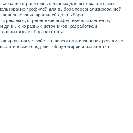
ользование ограниченных данных для выбора рекламы,
5
-
7
м/с
7
-
9
м/с
7
-
9
м/с
8
-
11
м/с
пользование профилей для выбора персонализированной
а, использование профилей для выбора
ти рекламы, определение эффективности контента,
а
и данных из разных источников, разработка и
 данных для выбора контента.
западный
0 Низкий
канирования устройства, персонализированная реклама и
6
-
8 м/с
FPS:
нет
аналитические сведения об аудитории и разработка
западный
0 Низкий
6
-
8 м/с
FPS:
нет
северо-западный
0 Низкий
5
-
7 м/с
FPS:
нет
северо-западный
1 Низкий
7
-
9 м/с
FPS:
нет
северо-западный
6 Высокий
7
-
9 м/с
FPS:
15-25