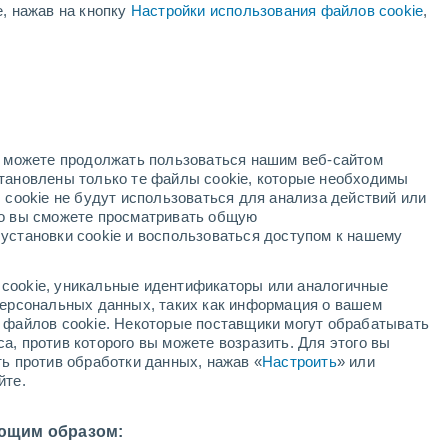
е, нажав на кнопку
Настройки использования файлов cookie
,
ая
ость:
но можете продолжать пользоваться нашим веб-сайтом
становлены только те файлы cookie, которые необходимы
й радар
Метеоспутники
Модели
 cookie не будут использоваться для анализа действий или
ко вы сможете просматривать общую
установки cookie и воспользоваться доступом к нашему
недельник
вторник
среда
четверг
cookie, уникальные идентификаторы или аналогичные
10 Авг.
11 Авг.
12 Авг.
13 Авг.
 персональных данных, таких как информация о вашем
ы файлов cookie. Некоторые поставщики могут обрабатывать
а, против которого вы можете возразить. Для этого вы
ть против обработки данных, нажав «
Настроить
» или
йте.
28°
/
+25°
+27°
/
+26°
+27°
/
+26°
+27°
/
+26°
ющим образом: