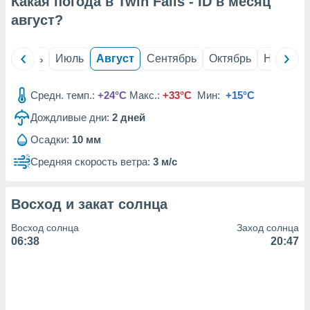
Какая погода в Twin Falls - ID в месяц
с помощью
или
август
?
данных из
чников,
и
й
Июнь
Июль
Август
Сентябрь
Октябрь
Ноябрь
вование
ие
Средн. темп.:
+24°C
Макс.:
+33°C
Мин:
+15°C
х данных
Дождливые дни:
2
дней
контента.
Осадки:
10 мм
ные
и
Средняя скорость ветра:
3 м/с
ция
м
я
Восход и закат солнца
рованная
Восход солнца
Заход солнца
нтент,
06:38
20:47
е
сти рекламы
ие сведения
и и