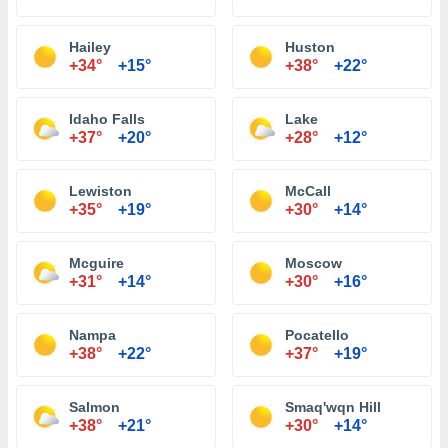
Hailey
Huston
+34°
+15°
+38°
+22°
Idaho Falls
Lake
+37°
+20°
+28°
+12°
Lewiston
McCall
+35°
+19°
+30°
+14°
Mcguire
Moscow
+31°
+14°
+30°
+16°
Nampa
Pocatello
+38°
+22°
+37°
+19°
Salmon
Smaq'wqn Hill
+38°
+21°
+30°
+14°