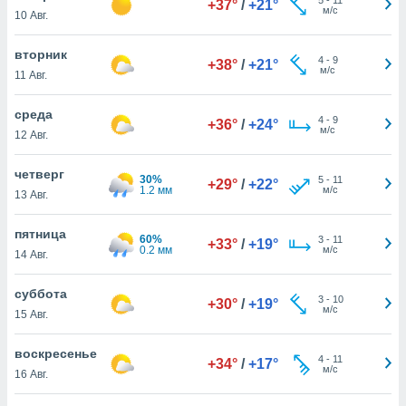
+37°
/
+21°
 и
м/с
10 Авг.
ть действия
я на веб-
вторник
же
4
-
9
+38°
/
+21°
м/с
пределенный
11 Авг.
обы
вам рекламу
среда
4
-
9
+36°
/
+24°
зированный
м/с
12 Авг.
го основе.
айти
четверг
ьную
30%
5
-
11
+29°
/
+22°
1.2 мм
м/с
13 Авг.
 в нашей
йлов cookie
ремя
пятница
60%
3
-
11
+33°
/
+19°
гласие,
0.2 мм
м/с
14 Авг.
опку
спользования
суббота
 cookie
3
-
10
+30°
/
+19°
м/с
15 Авг.
нную в
и нашего
воскресенье
4
-
11
+34°
/
+17°
м/с
16 Авг.
ОГО ВЫ