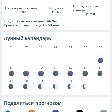
сервисов.
Последний луч
Первый луч солнца
Полдень
 наших 1199
солнца
06:07
13:43
неров
21:18
Продолжительность дня
14h 9m
Время восхода солнца
1h 53 min
Лунный календарь
пн
вт
ср
чт
пт
сб
вс
9
10
11
12
13
14
15
16
17
18
19
20
21
22
Поделиться прогнозом