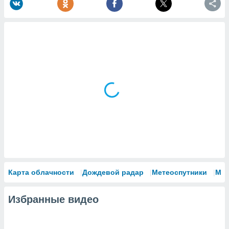
Карта облачности
Дождевой радар
Метеоспутники
Мо
Избранные видео