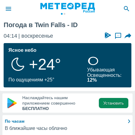
Погода в Twin Falls - ID
ие о
циальности
04:14
воскресенье
...
oda.com
)
Ясное небо
+24°
алами,
тировать
Убывающая
ество
Освещенность:
яемой
По ощущениям +25°
12%
. Вы можете
ступ к этому
используя
Наслаждайтесь нашим
едующих
приложением совершенно
Установить
БЕСПЛАТНО
файлы
По часам
олучить
В ближайшие часы облачно
й доступ