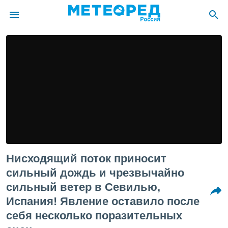
ие о
циальности
oda.com
)
алами,
тировать
ество
яемой
. Вы можете
ступ к этому
Нисходящий поток приносит
используя
едующих
сильный дождь и чрезвычайно
сильный ветер в Севилью,
файлы
Испания! Явление оставило после
олучить
себя несколько поразительных
й доступ