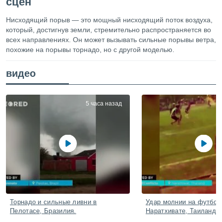
сцен
ированная
клама,
Нисходящий порыв — это мощный нисходящий поток воздуха,
на
который, достигнув земли, стремительно распространяется во
 собранной
всех направлениях. Он может вызывать сильные порывы ветра,
файлов
похожие на порывы торнадо, но с другой моделью.
аналогичных
 позволяет
ПРИНЯТЬ
ировать
видео
И
ьность,
ПРОДОЛЖИТЬ
олжать
вам
5 часа назад
ственный
НАСТРОЙКИ
ой основе.
ринять и
, вы
оступ к веб-
ашаясь на
ие всех
ie, как
и наших
Торнадо и сильные ливни в
Удар молнии на футбол
которые
Пелотасе, Бразилия.
Наратхивате, Таиланд.
нам