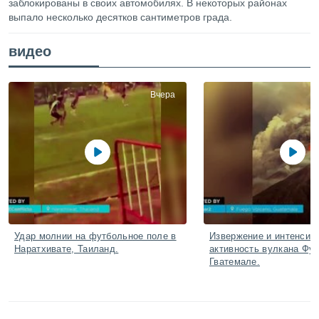
заблокированы в своих автомобилях. В некоторых районах
ированная
выпало несколько десятков сантиметров града.
клама,
на
 собранной
видео
файлов
аналогичных
 позволяет
ПРИНЯТЬ
Вчера
ировать
И
ьность,
ПРОДОЛЖИТЬ
олжать
вам
ственный
НАСТРОЙКИ
ой основе.
ринять и
, вы
оступ к веб-
Удар молнии на футбольное поле в
Извержение и интенсив
ашаясь на
Наратхивате, Таиланд.
активность вулкана Фуэ
ие всех
Гватемале.
ie, как
и наших
которые
нам