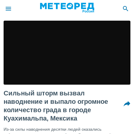
ие о
циальности
oda.com
)
алами,
тировать
ество
яемой
. Вы можете
ступ к этому
Сильный шторм вызвал
используя
едующих
наводнение и выпало огромное
количество града в городе
файлы
Куахимальпа, Мексика
олучить
й доступ
Из-за силы наводнения десятки людей оказались