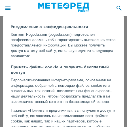
Уведомление о конфиденциальности
Контент Pogoda.com (pogoda.com) подготовлен
профессионалами, чтобы гарантировать высокое качество
предоставляемой информации. Вы можете получить
доступ к этому веб-сайту, используя один из следующих
вариантов:
Принять файлы cookie и получить бесплатный
доступ
Персонализированная интернет-реклама, основанная на
информации, собранной с помощью файлов cookie или
В середине мая мощная снежная
аналогичных технологий, позволяет нам финансировать
буря засыпала российский город
нашу деятельность, чтобы продолжать предлагать вам
высококачественный контент на безвозмездной основе.
Ноябрьск
Нажимая «Принять и продолжить», вы получаете доступ к
Всего за несколько часов выпало до полуметра снега, дули
веб-сайту, соглашаясь на использование всех файлов
сильные порывы ветра, а температура воздуха была типична
cookie, как наших, так и наших партнеров, которые
для арктической зимы.
позволяют нам отслеживать и анализировать действия