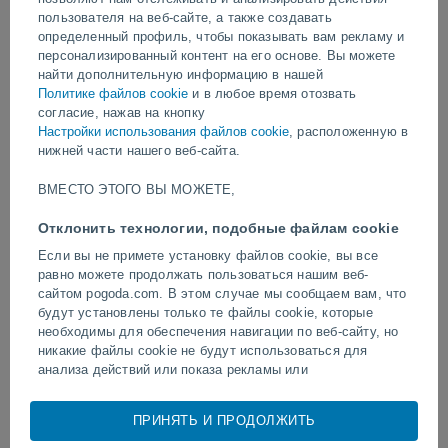
пользователя на веб-сайте, а также создавать
определенный профиль, чтобы показывать вам рекламу и
видео
персонализированный контент на его основе. Вы можете
найти дополнительную информацию в нашей
Политике файлов cookie
и в любое время отозвать
Вчера
согласие, нажав на кнопку
Настройки использования файлов cookie
, расположенную в
нижней части нашего веб-сайта.
ВМЕСТО ЭТОГО ВЫ МОЖЕТЕ,
Отклонить технологии, подобные файлам cookie
Если вы не примете установку файлов cookie, вы все
равно можете продолжать пользоваться нашим веб-
сайтом pogoda.com. В этом случае мы сообщаем вам, что
Торнадо и сильные ливни в
Удар молнии на футбол
будут установлены только те файлы cookie, которые
Пелотасе, Бразилия.
Наратхивате, Таиланд.
необходимы для обеспечения навигации по веб-сайту, но
никакие файлы cookie не будут использоваться для
анализа действий или показа рекламы или
персонализированного контента, однако вы сможете
просматривать общую неперсонализированную рекламу.
ПРИНЯТЬ И ПРОДОЛЖИТЬ
Следуйте за нами
Вы можете отказаться от установки cookie и
воспользоваться доступом к нашему веб-сайту по