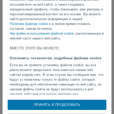
пользователя на веб-сайте, а также создавать
определенный профиль, чтобы показывать вам рекламу и
видео
персонализированный контент на его основе. Вы можете
найти дополнительную информацию в нашей
Политике файлов cookie
и в любое время отозвать
Вчера
согласие, нажав на кнопку
Настройки использования файлов cookie
, расположенную в
нижней части нашего веб-сайта.
ВМЕСТО ЭТОГО ВЫ МОЖЕТЕ,
Отклонить технологии, подобные файлам cookie
Если вы не примете установку файлов cookie, вы все
равно можете продолжать пользоваться нашим веб-
сайтом pogoda.com. В этом случае мы сообщаем вам, что
Тайфун «Дельфин» обрушился на
Торнадо обрушился на 
будут установлены только те файлы cookie, которые
несколько районов Китая.
Сул, Бразилия.
необходимы для обеспечения навигации по веб-сайту, но
никакие файлы cookie не будут использоваться для
анализа действий или показа рекламы или
персонализированного контента, однако вы сможете
Следуйте за нами
просматривать общую неперсонализированную рекламу.
ПРИНЯТЬ И ПРОДОЛЖИТЬ
Вы можете отказаться от установки cookie и
воспользоваться доступом к нашему веб-сайту по