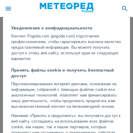
Уведомление о конфиденциальности
Контент Pogoda.com (pogoda.com) подготовлен
профессионалами, чтобы гарантировать высокое качество
предоставляемой информации. Вы можете получить
доступ к этому веб-сайту, используя один из следующих
вариантов:
Принять файлы cookie и получить бесплатный
доступ
Персонализированная интернет-реклама, основанная на
информации, собранной с помощью файлов cookie или
Сильный град обрушился на
аналогичных технологий, позволяет нам финансировать
провинцию Верона в Италии,
нашу деятельность, чтобы продолжать предлагать вам
высококачественный контент на безвозмездной основе.
причинив огромный ущерб
Нажимая «Принять и продолжить», вы получаете доступ к
Град был достаточно крупным, чтобы повредить автомобили,
веб-сайту, соглашаясь на использование всех файлов
крыши, посевы и уличную мебель. Также сообщалось о
cookie, как наших, так и наших партнеров, которые
сильных дождях.
позволяют нам отслеживать и анализировать действия