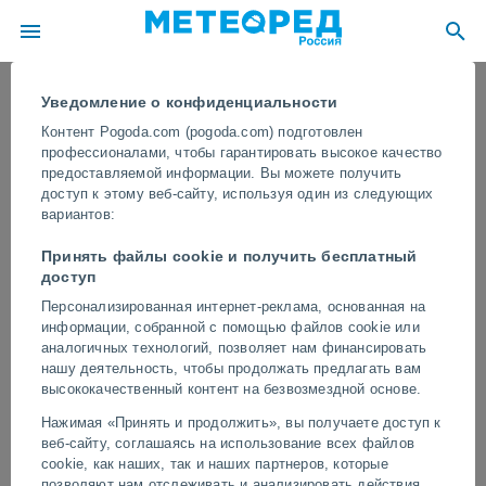
Уведомление о конфиденциальности
Контент Pogoda.com (pogoda.com) подготовлен
профессионалами, чтобы гарантировать высокое качество
предоставляемой информации. Вы можете получить
доступ к этому веб-сайту, используя один из следующих
вариантов:
Принять файлы cookie и получить бесплатный
доступ
Персонализированная интернет-реклама, основанная на
информации, собранной с помощью файлов cookie или
Мощный ночной шторм озаряет
аналогичных технологий, позволяет нам финансировать
небо над Парижем (Франция)
нашу деятельность, чтобы продолжать предлагать вам
высококачественный контент на безвозмездной основе.
Суперъячейковый шторм вызвал интенсивную электрическую
Нажимая «Принять и продолжить», вы получаете доступ к
активность в окрестностях французской столицы. В пригородах
веб-сайту, соглашаясь на использование всех файлов
также были зафиксированы очень сильный ветер и град.
cookie, как наших, так и наших партнеров, которые
позволяют нам отслеживать и анализировать действия