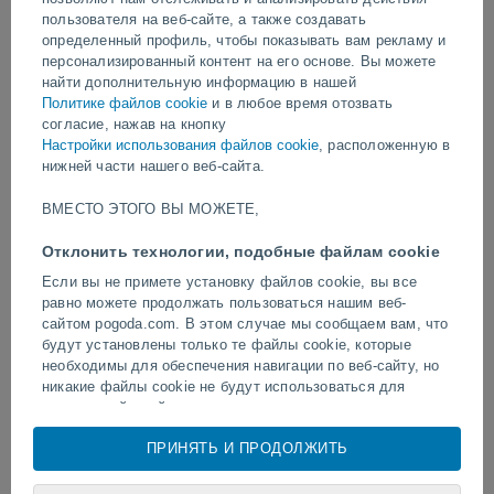
видео
пользователя на веб-сайте, а также создавать
определенный профиль, чтобы показывать вам рекламу и
персонализированный контент на его основе. Вы можете
найти дополнительную информацию в нашей
Вчера
Политике файлов cookie
и в любое время отозвать
согласие, нажав на кнопку
Настройки использования файлов cookie
, расположенную в
нижней части нашего веб-сайта.
ВМЕСТО ЭТОГО ВЫ МОЖЕТЕ,
Отклонить технологии, подобные файлам cookie
Если вы не примете установку файлов cookie, вы все
равно можете продолжать пользоваться нашим веб-
Торнадо и сильные ливни в
Удар молнии на футбол
Пелотасе, Бразилия.
сайтом pogoda.com. В этом случае мы сообщаем вам, что
Наратхивате, Таиланд.
будут установлены только те файлы cookie, которые
необходимы для обеспечения навигации по веб-сайту, но
никакие файлы cookie не будут использоваться для
анализа действий или показа рекламы или
персонализированного контента, однако вы сможете
Следуйте за нами
ПРИНЯТЬ И ПРОДОЛЖИТЬ
просматривать общую неперсонализированную рекламу.
Вы можете отказаться от установки cookie и
воспользоваться доступом к нашему веб-сайту по