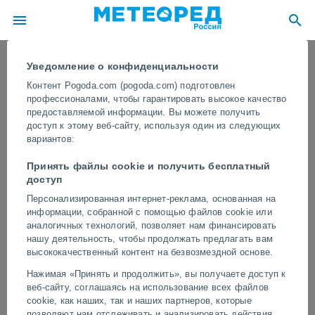
Уведомление о конфиденциальности
Контент Pogoda.com (pogoda.com) подготовлен
профессионалами, чтобы гарантировать высокое качество
предоставляемой информации. Вы можете получить
доступ к этому веб-сайту, используя один из следующих
вариантов:
Принять файлы cookie и получить бесплатный
доступ
Персонализированная интернет-реклама, основанная на
информации, собранной с помощью файлов cookie или
В городе Хэншуй, Китай, человека
аналогичных технологий, позволяет нам финансировать
унесло сильным ветром
нашу деятельность, чтобы продолжать предлагать вам
высококачественный контент на безвозмездной основе.
Камеры видеонаблюдения запечатлели шокирующий момент.
Нажимая «Принять и продолжить», вы получаете доступ к
После того, как человека унесло сильным ветром, и он чудом
веб-сайту, соглашаясь на использование всех файлов
избежал удара упавшего во время бури дерева, отделавшись
cookie, как наших, так и наших партнеров, которые
лишь незначительными травмами.
позволяют нам отслеживать и анализировать действия