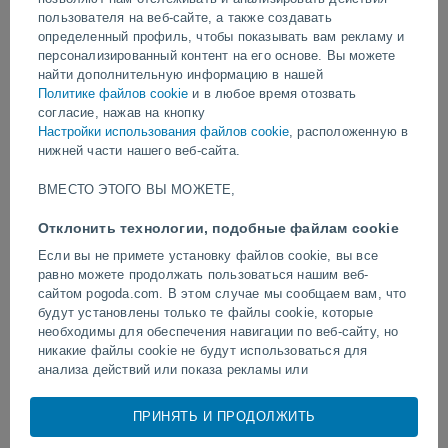
пользователя на веб-сайте, а также создавать
видео
определенный профиль, чтобы показывать вам рекламу и
персонализированный контент на его основе. Вы можете
найти дополнительную информацию в нашей
Политике файлов cookie
и в любое время отозвать
3 часа назад
согласие, нажав на кнопку
Настройки использования файлов cookie
, расположенную в
нижней части нашего веб-сайта.
ВМЕСТО ЭТОГО ВЫ МОЖЕТЕ,
Отклонить технологии, подобные файлам cookie
Если вы не примете установку файлов cookie, вы все
равно можете продолжать пользоваться нашим веб-
сайтом pogoda.com. В этом случае мы сообщаем вам, что
Торнадо и сильные ливни в
Удар молнии на футбол
будут установлены только те файлы cookie, которые
Пелотасе, Бразилия.
Наратхивате, Таиланд.
необходимы для обеспечения навигации по веб-сайту, но
никакие файлы cookie не будут использоваться для
анализа действий или показа рекламы или
персонализированного контента, однако вы сможете
просматривать общую неперсонализированную рекламу.
ПРИНЯТЬ И ПРОДОЛЖИТЬ
Следуйте за нами
Вы можете отказаться от установки cookie и
воспользоваться доступом к нашему веб-сайту по