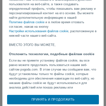
пользователя на веб-сайте, а также создавать
определенный профиль, чтобы показывать вам рекламу и
видео
персонализированный контент на его основе. Вы можете
найти дополнительную информацию в нашей
Политике файлов cookie
и в любое время отозвать
Вчера
согласие, нажав на кнопку
Настройки использования файлов cookie
, расположенную в
нижней части нашего веб-сайта.
ВМЕСТО ЭТОГО ВЫ МОЖЕТЕ,
Отклонить технологии, подобные файлам cookie
Если вы не примете установку файлов cookie, вы все
равно можете продолжать пользоваться нашим веб-
сайтом pogoda.com. В этом случае мы сообщаем вам, что
Торнадо и сильные ливни в
Удар молнии на футбол
будут установлены только те файлы cookie, которые
Пелотасе, Бразилия.
Наратхивате, Таиланд.
необходимы для обеспечения навигации по веб-сайту, но
никакие файлы cookie не будут использоваться для
анализа действий или показа рекламы или
персонализированного контента, однако вы сможете
просматривать общую неперсонализированную рекламу.
ПРИНЯТЬ И ПРОДОЛЖИТЬ
Следуйте за нами
Вы можете отказаться от установки cookie и
воспользоваться доступом к нашему веб-сайту по