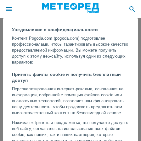
Уведомление о конфиденциальности
Контент Pogoda.com (pogoda.com) подготовлен
профессионалами, чтобы гарантировать высокое качество
предоставляемой информации. Вы можете получить
доступ к этому веб-сайту, используя один из следующих
вариантов:
Принять файлы cookie и получить бесплатный
доступ
Персонализированная интернет-реклама, основанная на
информации, собранной с помощью файлов cookie или
Впечатляющий торнадо вызвал
аналогичных технологий, позволяет нам финансировать
хаос к югу от Сьюдад-Акуньи,
нашу деятельность, чтобы продолжать предлагать вам
высококачественный контент на безвозмездной основе.
Мексика
Нажимая «Принять и продолжить», вы получаете доступ к
Эксперты выясняют, произошло ли в этом районе более одного
веб-сайту, соглашаясь на использование всех файлов
торнадо, который, к счастью, малонаселен в месте его
cookie, как наших, так и наших партнеров, которые
возникновения.
позволяют нам отслеживать и анализировать действия