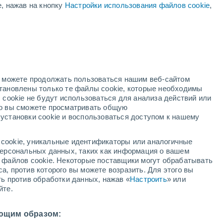
е, нажав на кнопку
Настройки использования файлов cookie
,
но можете продолжать пользоваться нашим веб-сайтом
становлены только те файлы cookie, которые необходимы
 cookie не будут использоваться для анализа действий или
ко вы сможете просматривать общую
установки cookie и воспользоваться доступом к нашему
cookie, уникальные идентификаторы или аналогичные
 персональных данных, таких как информация о вашем
ы файлов cookie. Некоторые поставщики могут обрабатывать
ен штормом с
а, против которого вы можете возразить. Для этого вы
ть против обработки данных, нажав «
Настроить
» или
и сильным ветром
йте.
е деревья, отключения электроэнергии и повреждения
ющим образом:
 приостановлена ​​работа нескольких трамвайных