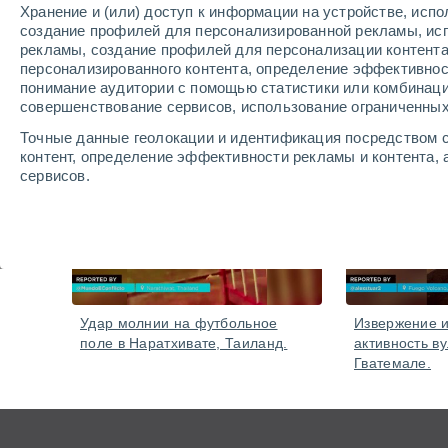
Хранение и (или) доступ к информации на устройстве, исп
линий. Аварийные службы работают над расчистк
создание профилей для персонализированной рекламы, ис
рекламы, создание профилей для персонализации контент
персонализированного контента, определение эффективнос
понимание аудитории с помощью статистики или комбинаци
видео
совершенствование сервисов, использование ограниченных
Точные данные геолокации и идентификация посредством с
контент, определение эффективности рекламы и контента, 
6 часа назад
сервисов.
Посмотреть наших 1199 партнеров
Удар молнии на футбольное
Извержение и
поле в Наратхивате, Таиланд.
активность ву
Гватемале.