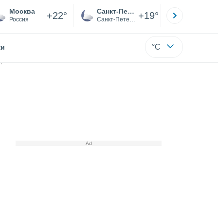
Москва
Санкт-Петербург
Якутск
+22°
+19°
Россия
Санкт-Петербург
Саха (Я
°C
жи