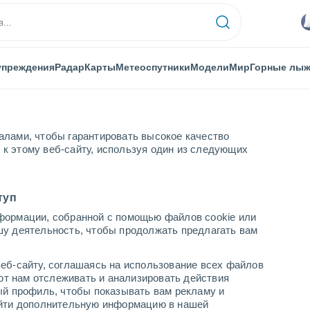
упреждения
Радар
Карты
Метеоспутники
Модели
Мир
Горные лы
алами, чтобы гарантировать высокое качество
к этому веб-сайту, используя один из следующих
м с проливными дождями и сильным ветром
туп
формации, собранной с помощью файлов cookie или
шу деятельность, чтобы продолжать предлагать вам
еб-сайту, соглашаясь на использование всех файлов
яют нам отслеживать и анализировать действия
ый профиль, чтобы показывать вам рекламу и
найти дополнительную информацию в нашей