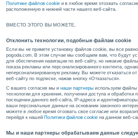
Политике файлов cookie
и в любое время отозвать согласи
расположенную в нижней части нашего веб-сайта.
ВМЕСТО ЭТОГО ВЫ МОЖЕТЕ,
Отклонить технологии, подобные файлам cookie
Если вы не примете установку файлов cookie, вы все рав
pogoda.com. В этом случае мы сообщаем вам, что будут у
для обеспечения навигации по веб-сайту, но никакие файлы
показа рекламы или персонализированного контента, одна
неперсонализированную рекламу. Вы можете отказаться от 
веб-сайту по подписке, нажав кнопку «Отказаться».
С вашего согласия мы и
наши партнеры
используем файлы 
технологии для хранения, получения доступа и обработки
посещении данного веб-сайта, IP-адреса и идентификатор
Львов, Украина, охвач
ваши персональные данные на основании законного интерес
можете в любое время отозвать свое согласие или возрази
проливными дождями 
перейдя к нашей
Политики файлов cookie
на данном веб-са
По всему городу были зафиксированы поваленны
Мы и наши партнеры обрабатываем данные следу
общественной инфраструктуры, а также временно