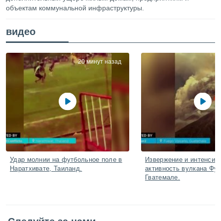
ированная
объектам коммунальной инфраструктуры.
клама,
на
видео
 собранной
файлов
аналогичных
 позволяет
20 минут назад
ПРИНЯТЬ
ировать
И
ьность,
ПРОДОЛЖИТЬ
олжать
вам
ственный
НАСТРОЙКИ
ой основе.
ринять и
, вы
оступ к веб-
Удар молнии на футбольное поле в
Извержение и интенсив
ашаясь на
Наратхивате, Таиланд.
активность вулкана Фуэ
ие всех
Гватемале.
ie, как
и наших
которые
нам