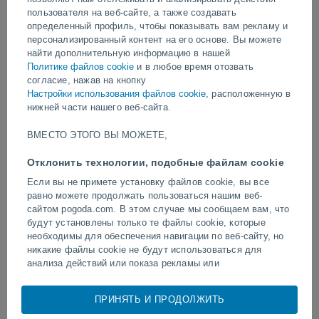
пользователя на веб-сайте, а также создавать
определенный профиль, чтобы показывать вам рекламу и
видео
персонализированный контент на его основе. Вы можете
найти дополнительную информацию в нашей
Политике файлов cookie
и в любое время отозвать
Вчера
согласие, нажав на кнопку
Настройки использования файлов cookie
, расположенную в
нижней части нашего веб-сайта.
ВМЕСТО ЭТОГО ВЫ МОЖЕТЕ,
Отклонить технологии, подобные файлам cookie
Если вы не примете установку файлов cookie, вы все
равно можете продолжать пользоваться нашим веб-
сайтом pogoda.com. В этом случае мы сообщаем вам, что
Торнадо и сильные ливни в
Удар молнии на футбол
будут установлены только те файлы cookie, которые
Пелотасе, Бразилия.
Наратхивате, Таиланд.
необходимы для обеспечения навигации по веб-сайту, но
никакие файлы cookie не будут использоваться для
анализа действий или показа рекламы или
персонализированного контента, однако вы сможете
просматривать общую неперсонализированную рекламу.
ПРИНЯТЬ И ПРОДОЛЖИТЬ
Следуйте за нами
Вы можете отказаться от установки cookie и
воспользоваться доступом к нашему веб-сайту по