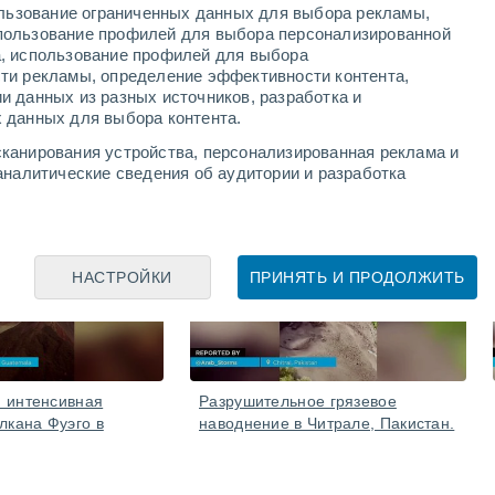
альный ущерб
ользование ограниченных данных для выбора рекламы,
пользование профилей для выбора персонализированной
 из-за штормов, существует риск очень сильных
а, использование профилей для выбора
ьного ущерба и перебоев в электроснабжении и
ти рекламы, определение эффективности контента,
и данных из разных источников, разработка и
 данных для выбора контента.
канирования устройства, персонализированная реклама и
аналитические сведения об аудитории и разработка
05 Авг.
05 Авг.
НАСТРОЙКИ
ПРИНЯТЬ И ПРОДОЛЖИТЬ
 интенсивная
Разрушительное грязевое
лкана Фуэго в
наводнение в Читрале, Пакистан.