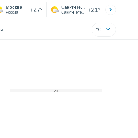
Москва
Санкт-Петербург
Якутск
+27°
+21°
Россия
Санкт-Петербург
Саха (Я
°C
жи
/ч нанесли значительный материальный ущерб