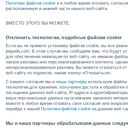
Политике файлов cookie
и в любое время отозвать согласи
расположенную в нижней части нашего веб-сайта.
ВМЕСТО ЭТОГО ВЫ МОЖЕТЕ,
Отклонить технологии, подобные файлам cookie
Если вы не примете установку файлов cookie, вы все рав
pogoda.com. В этом случае мы сообщаем вам, что будут у
для обеспечения навигации по веб-сайту, но никакие файлы
показа рекламы или персонализированного контента, одна
неперсонализированную рекламу. Вы можете отказаться от 
веб-сайту по подписке, нажав кнопку «Отказаться».
С вашего согласия мы и
наши партнеры
используем файлы 
технологии для хранения, получения доступа и обработки
посещении данного веб-сайта, IP-адреса и идентификатор
Мокрый ливень вызвал 
ваши персональные данные на основании законного интерес
можете в любое время отозвать свое согласие или возрази
Франция! Сильные пор
перейдя к нашей
Политики файлов cookie
на данном веб-са
скоростью более 100 к
Мы и наши партнеры обрабатываем данные следу