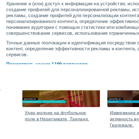
значительный матери
Хранение и (или) доступ к информации на устройстве, исп
создание профилей для персонализированной рекламы, ис
В регионе объявлен оранжевый уровень опасности
рекламы, создание профилей для персонализации контент
ветров, проливных дождей, возможного материал
персонализированного контента, определение эффективнос
телефонной связи.
понимание аудитории с помощью статистики или комбинаци
совершенствование сервисов, использование ограниченных
Точные данные геолокации и идентификация посредством с
видео
контент, определение эффективности рекламы и контента, 
сервисов.
Посмотреть наших 1199 партнеров
Вчера
Удар молнии на футбольное
Извержение и
поле в Наратхивате, Таиланд.
активность ву
Гватемале.