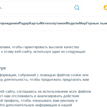
упреждения
Радар
Карты
Метеоспутники
Модели
Мир
Горные лы
алами, чтобы гарантировать высокое качество
к этому веб-сайту, используя один из следующих
гаре, Франция! Сильные порывы ветра со скоростью более 100 км
туп
формации, собранной с помощью файлов cookie или
шу деятельность, чтобы продолжать предлагать вам
еб-сайту, соглашаясь на использование всех файлов
яют нам отслеживать и анализировать действия
ый профиль, чтобы показывать вам рекламу и
найти дополнительную информацию в нашей