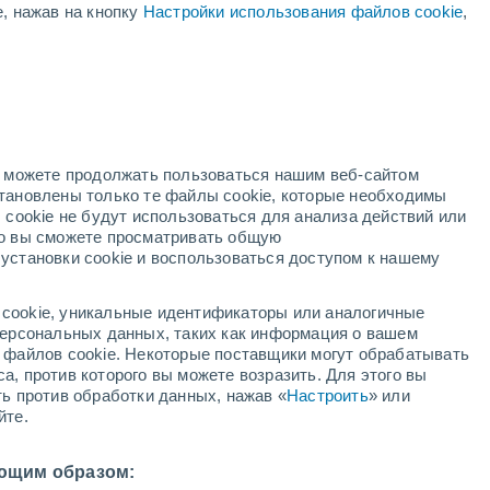
е, нажав на кнопку
Настройки использования файлов cookie
,
но можете продолжать пользоваться нашим веб-сайтом
становлены только те файлы cookie, которые необходимы
 cookie не будут использоваться для анализа действий или
ко вы сможете просматривать общую
установки cookie и воспользоваться доступом к нашему
cookie, уникальные идентификаторы или аналогичные
 персональных данных, таких как информация о вашем
ы файлов cookie. Некоторые поставщики могут обрабатывать
хаос в Багаре,
а, против которого вы можете возразить. Для этого вы
ть против обработки данных, нажав «
Настроить
» или
ывы ветра со
йте.
м/ч нанесли
ющим образом: