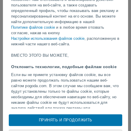
пользователя на веб-сайте, а также создавать
видео
определенный профиль, чтобы показывать вам рекламу и
персонализированный контент на его основе. Вы можете
найти дополнительную информацию в нашей
Вчера
Политике файлов cookie
и в любое время отозвать
согласие, нажав на кнопку
Настройки использования файлов cookie
, расположенную в
нижней части нашего веб-сайта.
ВМЕСТО ЭТОГО ВЫ МОЖЕТЕ,
Отклонить технологии, подобные файлам cookie
Если вы не примете установку файлов cookie, вы все
равно можете продолжать пользоваться нашим веб-
Удар молнии на футбольное поле в
Извержение и интенсив
сайтом pogoda.com. В этом случае мы сообщаем вам, что
Наратхивате, Таиланд.
активность вулкана Фуэ
будут установлены только те файлы cookie, которые
Гватемале.
необходимы для обеспечения навигации по веб-сайту, но
никакие файлы cookie не будут использоваться для
анализа действий или показа рекламы или
персонализированного контента, однако вы сможете
Следуйте за нами
просматривать общую неперсонализированную рекламу.
ПРИНЯТЬ И ПРОДОЛЖИТЬ
Вы можете отказаться от установки cookie и
воспользоваться доступом к нашему веб-сайту по