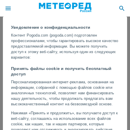
Уведомление о конфиденциальности
Контент Pogoda.com (pogoda.com) подготовлен
профессионалами, чтобы гарантировать высокое качество
предоставляемой информации. Вы можете получить
доступ к этому веб-сайту, используя один из следующих
вариантов:
Принять файлы cookie и получить бесплатный
доступ
Персонализированная интернет-реклама, основанная на
информации, собранной с помощью файлов cookie или
Слон нападает на нескольких
аналогичных технологий, позволяет нам финансировать
туристов в дельте реки Окаванго,
нашу деятельность, чтобы продолжать предлагать вам
высококачественный контент на безвозмездной основе.
Ботсвана
Нажимая «Принять и продолжить», вы получаете доступ к
Животное защищало свою территорию, пока мимо проходили
веб-сайту, соглашаясь на использование всех файлов
лодки. Туристам удалось скрыться.
cookie, как наших, так и наших партнеров, которые
позволяют нам отслеживать и анализировать действия