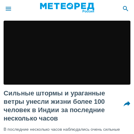
ие о
циальности
oda.com
)
алами,
тировать
ество
яемой
. Вы можете
ступ к этому
Сильные штормы и ураганные
используя
едующих
ветры унесли жизни более 100
человек в Индии за последние
файлы
несколько часов
олучить
й доступ
В последние несколько часов наблюдались очень сильные