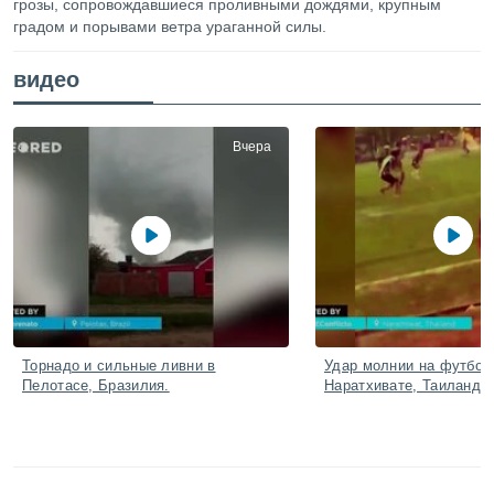
грозы, сопровождавшиеся проливными дождями, крупным
ированная
градом и порывами ветра ураганной силы.
клама,
на
 собранной
видео
файлов
аналогичных
 позволяет
ПРИНЯТЬ
Вчера
ировать
И
ьность,
ПРОДОЛЖИТЬ
олжать
вам
ственный
НАСТРОЙКИ
ой основе.
ринять и
, вы
оступ к веб-
Торнадо и сильные ливни в
Удар молнии на футбол
ашаясь на
Пелотасе, Бразилия.
Наратхивате, Таиланд.
ие всех
ie, как
и наших
которые
нам