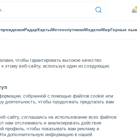
упреждения
Радар
Карты
Метеоспутники
Модели
Мир
Горные лы
алами, чтобы гарантировать высокое качество
к этому веб-сайту, используя один из следующих
 Ничинан (Япония) после тайфуна Чанми
туп
формации, собранной с помощью файлов cookie или
шу деятельность, чтобы продолжать предлагать вам
еб-сайту, соглашаясь на использование всех файлов
яют нам отслеживать и анализировать действия
ый профиль, чтобы показывать вам рекламу и
найти дополнительную информацию в нашей