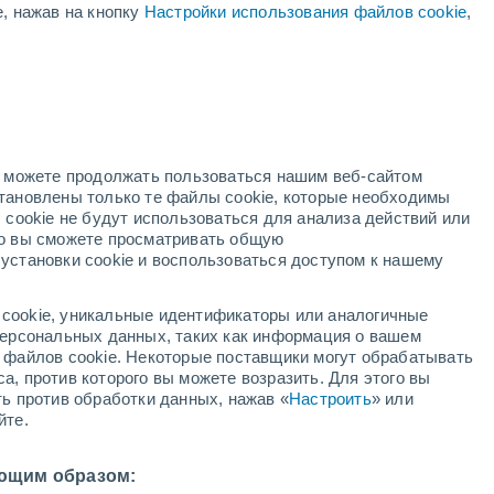
е, нажав на кнопку
Настройки использования файлов cookie
,
но можете продолжать пользоваться нашим веб-сайтом
становлены только те файлы cookie, которые необходимы
 cookie не будут использоваться для анализа действий или
ко вы сможете просматривать общую
установки cookie и воспользоваться доступом к нашему
cookie, уникальные идентификаторы или аналогичные
 персональных данных, таких как информация о вашем
ы файлов cookie. Некоторые поставщики могут обрабатывать
ушились на Ничинан
а, против которого вы можете возразить. Для этого вы
ть против обработки данных, нажав «
Настроить
» или
на Чанми
йте.
рисках, поскольку течения и сильные волны могут
ющим образом:
ишком близко к морю.