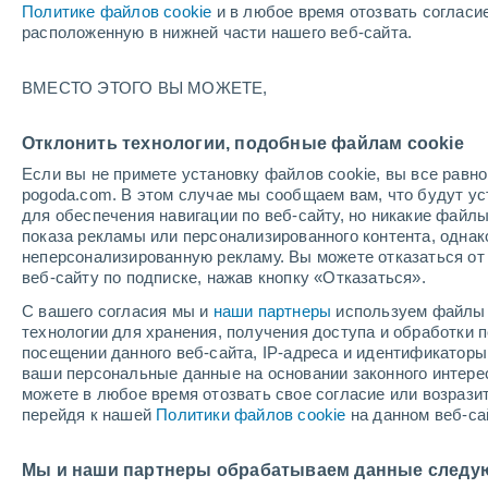
Политике файлов cookie
и в любое время отозвать согласи
расположенную в нижней части нашего веб-сайта.
ВМЕСТО ЭТОГО ВЫ МОЖЕТЕ,
Отклонить технологии, подобные файлам cookie
Если вы не примете установку файлов cookie, вы все рав
pogoda.com. В этом случае мы сообщаем вам, что будут у
для обеспечения навигации по веб-сайту, но никакие файлы
показа рекламы или персонализированного контента, одна
неперсонализированную рекламу. Вы можете отказаться от 
веб-сайту по подписке, нажав кнопку «Отказаться».
С вашего согласия мы и
наши партнеры
используем файлы 
технологии для хранения, получения доступа и обработки
посещении данного веб-сайта, IP-адреса и идентификатор
Гигантские волны обр
ваши персональные данные на основании законного интерес
можете в любое время отозвать свое согласие или возрази
(Япония) после тайфу
перейдя к нашей
Политики файлов cookie
на данном веб-са
Власти часто предупреждают о связанных с этим 
Мы и наши партнеры обрабатываем данные следу
представлять опасность для тех, кто подходит сл