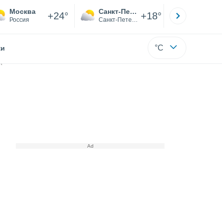
Москва
Санкт-Петербург
Якутск
+24°
+18°
Россия
Санкт-Петербург
Саха (Я
°C
жи