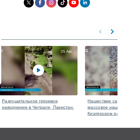
05 Авг.
Разрушительное грязевое
Нашествие саранчи в Ро
наводнение в Читрале, Пакистан.
массовое нашествие в
Кизлярском районе.