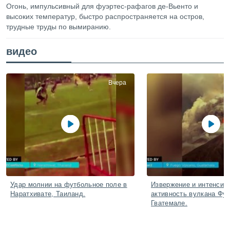
ированная
Огонь, импульсивный для фуэртес-рафагов де-Вьенто и
клама,
высоких температур, быстро распространяется на остров,
на
трудные труды по вымиранию.
 собранной
файлов
видео
аналогичных
 позволяет
ПРИНЯТЬ
ировать
И
ьность,
Вчера
ПРОДОЛЖИТЬ
олжать
вам
ственный
НАСТРОЙКИ
ой основе.
ринять и
, вы
оступ к веб-
ашаясь на
ие всех
Удар молнии на футбольное поле в
Извержение и интенсив
Наратхивате, Таиланд.
активность вулкана Фуэ
ie, как
Гватемале.
и наших
которые
нам