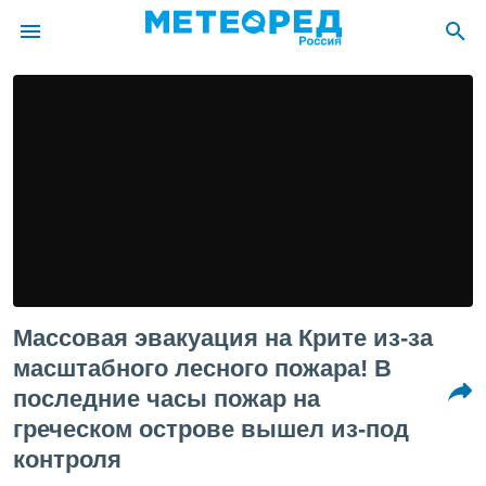
ие о
циальности
oda.com
)
алами,
тировать
ество
яемой
. Вы можете
ступ к этому
Массовая эвакуация на Крите из-за
используя
едующих
масштабного лесного пожара! В
последние часы пожар на
файлы
греческом острове вышел из-под
олучить
контроля
й доступ