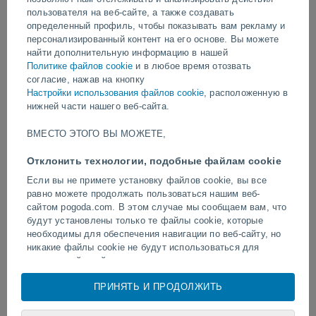
видео
пользователя на веб-сайте, а также создавать
определенный профиль, чтобы показывать вам рекламу и
персонализированный контент на его основе. Вы можете
найти дополнительную информацию в нашей
Вчера
Политике файлов cookie
и в любое время отозвать
согласие, нажав на кнопку
Настройки использования файлов cookie
, расположенную в
нижней части нашего веб-сайта.
ВМЕСТО ЭТОГО ВЫ МОЖЕТЕ,
Отклонить технологии, подобные файлам cookie
Если вы не примете установку файлов cookie, вы все
равно можете продолжать пользоваться нашим веб-
В Заппонете, Италия, замечен
Торнадо и сильные лив
огромный пылевой вихрь
сайтом pogoda.com. В этом случае мы сообщаем вам, что
Пелотасе, Бразилия.
будут установлены только те файлы cookie, которые
необходимы для обеспечения навигации по веб-сайту, но
никакие файлы cookie не будут использоваться для
анализа действий или показа рекламы или
персонализированного контента, однако вы сможете
Следуйте за нами
ПРИНЯТЬ И ПРОДОЛЖИТЬ
просматривать общую неперсонализированную рекламу.
Вы можете отказаться от установки cookie и
воспользоваться доступом к нашему веб-сайту по