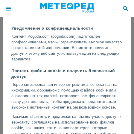
Уведомление о конфиденциальности
Контент Pogoda.com (pogoda.com) подготовлен
профессионалами, чтобы гарантировать высокое качество
предоставляемой информации. Вы можете получить
доступ к этому веб-сайту, используя один из следующих
вариантов:
Принять файлы cookie и получить бесплатный
доступ
Персонализированная интернет-реклама, основанная на
информации, собранной с помощью файлов cookie или
Массивная лавина на севере
аналогичных технологий, позволяет нам финансировать
Аннапурны, Непал
нашу деятельность, чтобы продолжать предлагать вам
высококачественный контент на безвозмездной основе.
Огромная масса снега, льда и камней обрушилась вниз по
Нажимая «Принять и продолжить», вы получаете доступ к
одному из склонов, образовав большое белое облако, видимое
веб-сайту, соглашаясь на использование всех файлов
за несколько километров.
cookie, как наших, так и наших партнеров, которые
позволяют нам отслеживать и анализировать действия