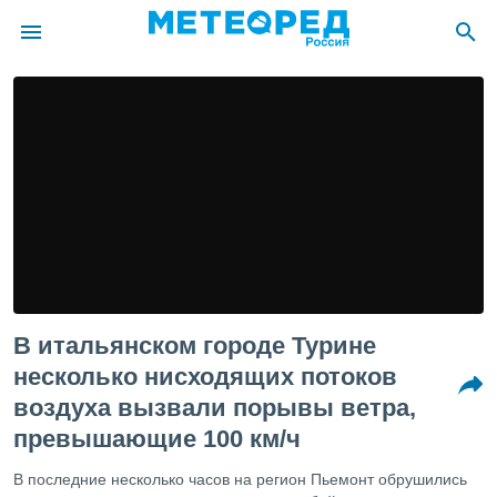
ие о
циальности
oda.com
)
алами,
тировать
ество
яемой
. Вы можете
ступ к этому
В итальянском городе Турине
используя
едующих
несколько нисходящих потоков
воздуха вызвали порывы ветра,
файлы
превышающие 100 км/ч
олучить
й доступ
В последние несколько часов на регион Пьемонт обрушились