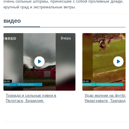
очень сильные штормы, принесшие с собой проливные дожди,
ированная
крупный град и экстремальные ветры.
клама,
на
 собранной
видео
файлов
аналогичных
 позволяет
ПРИНЯТЬ
Вчера
ировать
И
ьность,
ПРОДОЛЖИТЬ
олжать
вам
ственный
НАСТРОЙКИ
ой основе.
ринять и
, вы
оступ к веб-
Торнадо и сильные ливни в
Удар молнии на футбол
ашаясь на
Пелотасе, Бразилия.
Наратхивате, Таиланд.
ие всех
ie, как
и наших
которые
нам