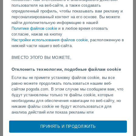
пользователя на веб-сайте, а также создавать
видео
определенный профиль, чтобы показывать вам рекламу и
персонализированный контент на его основе. Вы можете
найти дополнительную информацию в нашей
Политике файлов cookie
и в любое время отозвать
Вчера
согласие, нажав на кнопку
Настройки использования файлов cookie
, расположенную в
нижней части нашего веб-сайта.
ВМЕСТО ЭТОГО ВЫ МОЖЕТЕ,
Отклонить технологии, подобные файлам cookie
Если вы не примете установку файлов cookie, вы все
равно можете продолжать пользоваться нашим веб-
сайтом pogoda.com. В этом случае мы сообщаем вам, что
Извержение и интенсивная
Разрушительное грязев
будут установлены только те файлы cookie, которые
активность вулкана Фуэго в
наводнение в Читрале, 
Гватемале.
необходимы для обеспечения навигации по веб-сайту, но
никакие файлы cookie не будут использоваться для
анализа действий или показа рекламы или
персонализированного контента, однако вы сможете
просматривать общую неперсонализированную рекламу.
ПРИНЯТЬ И ПРОДОЛЖИТЬ
Следуйте за нами
Вы можете отказаться от установки cookie и
воспользоваться доступом к нашему веб-сайту по