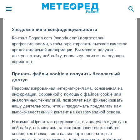
Уведомление о конфиденциальности
Контент Pogoda.com (pogoda.com) подготовлен
профессионалами, чтобы гарантировать высокое качество
предоставляемой информации. Вы можете получить
доступ к этому веб-сайту, используя один из следующих
вариантов:
Принять файлы cookie и получить бесплатный
доступ
Персонализированная интернет-реклама, основанная на
информации, собранной с помощью файлов cookie или
Сильные штормы обрушились на
аналогичных технологий, позволяет нам финансировать
северные регионы Италии
нашу деятельность, чтобы продолжать предлагать вам
высококачественный контент на безвозмездной основе.
Сообщается о граде размером более 6 см, а также о сильных
Нажимая «Принять и продолжить», вы получаете доступ к
ветрах и очень проливных дождях. Несколько провинций на
веб-сайту, соглашаясь на использование всех файлов
севере Италии понесли значительный материальный ущерб из-
cookie, как наших, так и наших партнеров, которые
за образования нескольких суперъячеек.
позволяют нам отслеживать и анализировать действия