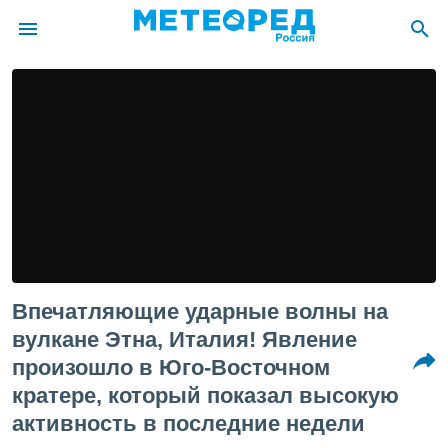
ие о
циальности
oda.com
)
алами,
тировать
ество
яемой
. Вы можете
ступ к этому
Впечатляющие ударные волны на
используя
едующих
вулкане Этна, Италия! Явление
произошло в Юго-Восточном
файлы
кратере, который показал высокую
олучить
активность в последние недели
й доступ