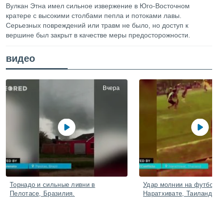
ированная
Вулкан Этна имел сильное извержение в Юго-Восточном
клама,
кратере с высокими столбами пепла и потоками лавы.
на
Серьезных повреждений или травм не было, но доступ к
 собранной
вершине был закрыт в качестве меры предосторожности.
файлов
аналогичных
видео
 позволяет
ПРИНЯТЬ
ировать
И
ьность,
ПРОДОЛЖИТЬ
олжать
Вчера
вам
ственный
НАСТРОЙКИ
ой основе.
ринять и
, вы
оступ к веб-
ашаясь на
ие всех
ie, как
Торнадо и сильные ливни в
Удар молнии на футбол
и наших
Пелотасе, Бразилия.
Наратхивате, Таиланд.
которые
нам