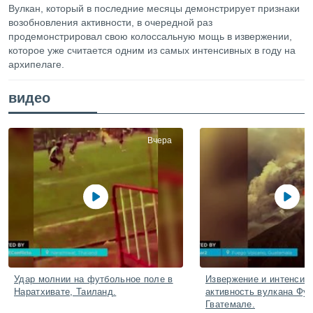
ированная
Вулкан, который в последние месяцы демонстрирует признаки
клама,
возобновления активности, в очередной раз
на
продемонстрировал свою колоссальную мощь в извержении,
 собранной
которое уже считается одним из самых интенсивных в году на
файлов
архипелаге.
аналогичных
 позволяет
ПРИНЯТЬ
видео
ировать
И
ьность,
ПРОДОЛЖИТЬ
олжать
вам
Вчера
ственный
НАСТРОЙКИ
ой основе.
ринять и
, вы
оступ к веб-
ашаясь на
ие всех
ie, как
и наших
Удар молнии на футбольное поле в
Извержение и интенсив
которые
Наратхивате, Таиланд.
активность вулкана Фуэ
нам
Гватемале.