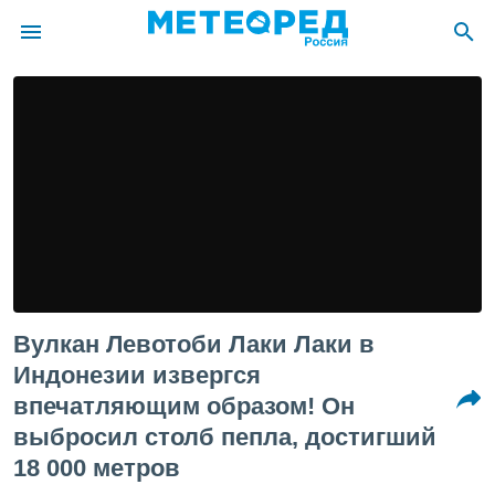
ие о
циальности
oda.com
)
алами,
тировать
ество
яемой
. Вы можете
ступ к этому
Вулкан Левотоби Лаки Лаки в
используя
едующих
Индонезии извергся
впечатляющим образом! Он
файлы
выбросил столб пепла, достигший
олучить
18 000 метров
й доступ