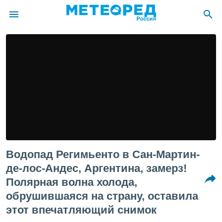
ие о
циальности
oda.com
)
алами,
тировать
ество
яемой
. Вы можете
ступ к этому
Водопад Регимьенто в Сан-Мартин-
используя
едующих
де-лос-Андес, Аргентина, замерз!
Полярная волна холода,
файлы
обрушившаяся на страну, оставила
олучить
этот впечатляющий снимок
й доступ