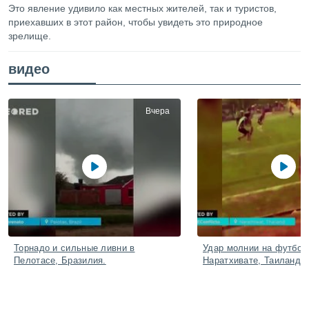
ированная
Это явление удивило как местных жителей, так и туристов,
клама,
приехавших в этот район, чтобы увидеть это природное
на
зрелище.
 собранной
файлов
видео
аналогичных
 позволяет
ПРИНЯТЬ
ировать
И
ьность,
Вчера
ПРОДОЛЖИТЬ
олжать
вам
ственный
НАСТРОЙКИ
ой основе.
ринять и
, вы
оступ к веб-
ашаясь на
ие всех
Торнадо и сильные ливни в
Удар молнии на футбол
Пелотасе, Бразилия.
Наратхивате, Таиланд.
ie, как
и наших
которые
нам