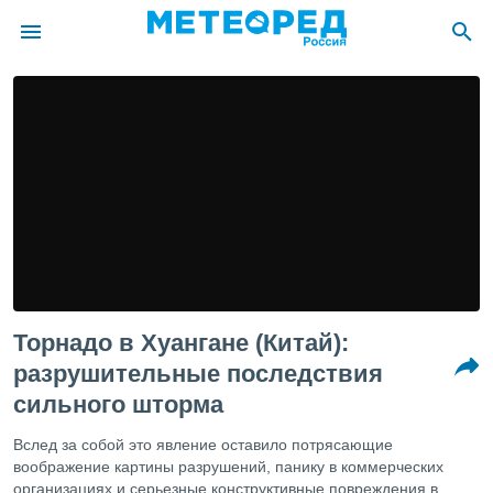
ие о
циальности
oda.com
)
алами,
тировать
ество
яемой
. Вы можете
ступ к этому
Торнадо в Хуангане (Китай):
используя
едующих
разрушительные последствия
сильного шторма
файлы
Вслед за собой это явление оставило потрясающие
олучить
воображение картины разрушений, панику в коммерческих
й доступ
организациях и серьезные конструктивные повреждения в