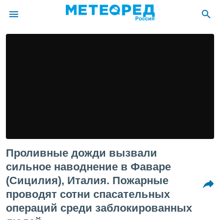
ие о
циальности
oda.com
)
алами,
тировать
ество
яемой
. Вы можете
ступ к этому
Проливные дожди вызвали
используя
едующих
сильное наводнение в Фаваре
(Сицилия), Италия. Пожарные
файлы
проводят сотни спасательных
олучить
операций среди заблокированных
й доступ