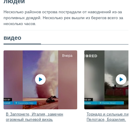
людей
ированная
клама,
Несколько районов острова пострадали от наводнений из-за
на
проливных дождей. Несколько рек вышли из берегов всего за
 собранной
несколько часов.
файлов
аналогичных
 позволяет
видео
ПРИНЯТЬ
ировать
И
ьность,
ПРОДОЛЖИТЬ
олжать
Вчера
вам
ственный
НАСТРОЙКИ
ой основе.
ринять и
, вы
оступ к веб-
ашаясь на
ие всех
ie, как
В Заппонете, Италия, замечен
Торнадо и сильные лив
и наших
огромный пылевой вихрь
Пелотасе, Бразилия.
которые
нам