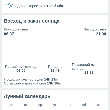
сервисов.
Средняя скорость ветра:
3 м/с
 наших 1199
неров
Восход и закат солнца
Восход солнца
Заход солнца
06:37
21:00
Последний луч
Первый луч солнца
Полдень
солнца
06:05
13:49
21:32
Продолжительность дня
14h 23m
Оставшийся дневной свет
13h 16m
Лунный календарь
пн
вт
ср
чт
пт
сб
вс