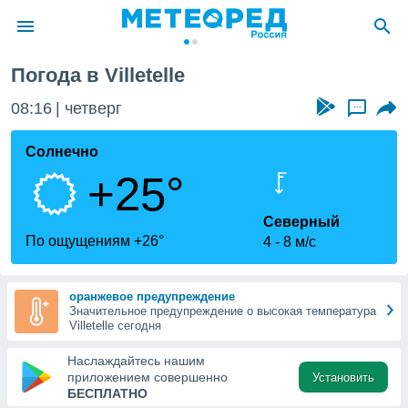
Погода в Villetelle
ие о
циальности
08:16
четверг
...
oda.com
)
Солнечно
+25°
алами,
тировать
ество
Северный
яемой
По ощущениям +26°
4
8 м/с
. Вы можете
ступ к этому
используя
оранжевое предупреждение
едующих
Значительное предупреждение о высокая температура
Villetelle сегодня
файлы
Наслаждайтесь нашим
олучить
приложением совершенно
Установить
й доступ
БЕСПЛАТНО