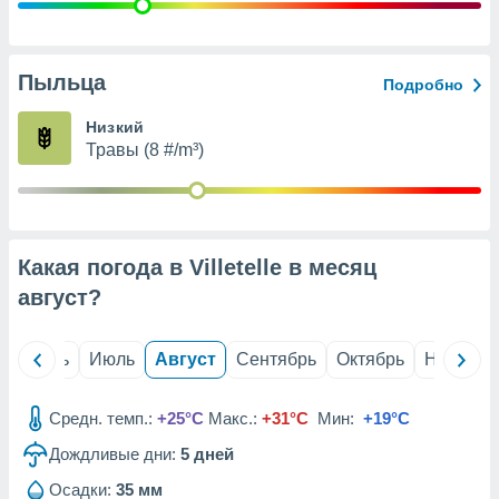
с помощью
или
данных из
чников,
Пыльца
Подробно
и
вование
Низкий
Травы (8 #/m³)
ие
х данных
контента.
ные
и
Какая погода в Villetelle в месяц
ция
м
август
?
я
рованная
й
Июнь
Июль
Август
Сентябрь
Октябрь
Ноябрь
нтент,
е
сти рекламы
Средн. темп.:
+25°C
Макс.:
+31°C
Мин:
+19°C
Дождливые дни:
5
дней
ие сведения
и и
Осадки:
35 мм