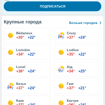
Крупные города
Больше городов
Bédarieux
Cruzy
+35°
+22°
+37°
+24°
Livinière
Lodève
+34°
+22°
+35°
+22°
Lunel
Агд
+36°
+24°
+34°
+25°
Безье
Ганг
+37°
+24°
+37°
+21°
Кане
Кастри
+37°
+24°
+36°
+24°