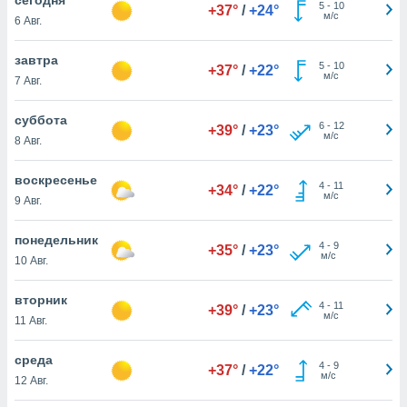
 и
5
-
10
+37°
/
+24°
м/с
6 Авг.
ть действия
я на веб-
же
завтра
5
-
10
+37°
/
+22°
пределенный
м/с
7 Авг.
обы
вам рекламу
суббота
6
-
12
зированный
+39°
/
+23°
м/с
8 Авг.
го основе.
айти
ьную
воскресенье
4
-
11
+34°
/
+22°
 в нашей
м/с
9 Авг.
йлов cookie
ремя
понедельник
4
-
9
гласие,
+35°
/
+23°
м/с
10 Авг.
опку
спользования
вторник
 cookie
4
-
11
+39°
/
+23°
м/с
нную в
11 Авг.
и нашего
среда
4
-
9
+37°
/
+22°
м/с
12 Авг.
ОГО ВЫ