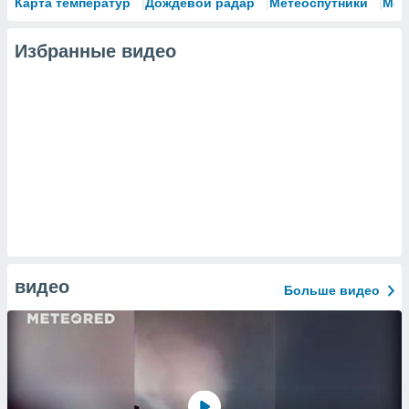
Карта температур
Дождевой радар
Метеоспутники
Мод
Избранные видео
видео
Больше видео