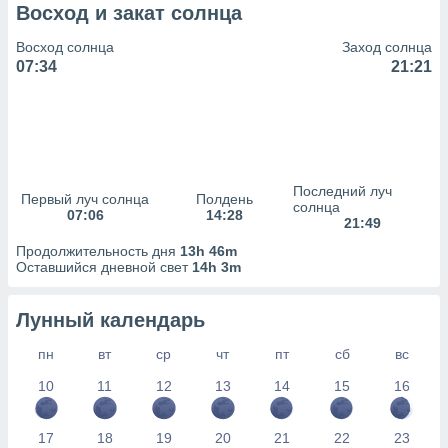
сервисов.
Восход и закат солнца
 наших 1199
Восход солнца
Заход солнца
неров
07:34
21:21
Последний луч
Первый луч солнца
Полдень
солнца
07:06
14:28
21:49
Продолжительность дня
13h 46m
Оставшийся дневной свет
14h 3m
Лунный календарь
пн
вт
ср
чт
пт
сб
вс
10
11
12
13
14
15
16
17
18
19
20
21
22
23