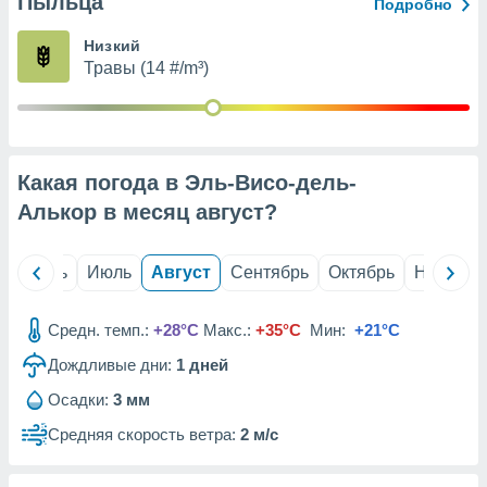
Пыльца
с помощью
Подробно
или
данных из
Низкий
чников,
Травы (14 #/m³)
и
вование
ие
х данных
Какая погода в Эль-Висо-дель-
контента.
Алькор в месяц
август
?
ные
и
ция
й
Июнь
Июль
Август
Сентябрь
Октябрь
Ноябрь
м
я
Средн. темп.:
+28°C
Макс.:
+35°C
Мин:
+21°C
рованная
Дождливые дни:
1
дней
нтент,
е
Осадки:
3 мм
сти рекламы
Средняя скорость ветра:
2 м/с
ие сведения
и и