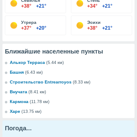
Севилья
Степь
+38°
+21°
+34°
+21°
Утрера
Эсихи
+37°
+20°
+38°
+21°
Ближайшие населенные пункты
Алькор Терраса
(5.44 км)
Башня
(6.43 км)
Строительство Entrearroyos
(8.33 км)
Внучата
(8.41 км)
Кармона
(11.78 км)
Харе
(13.75 км)
Погода...