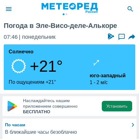
ь-Висо-дель-Алькор
Погода в Эле-Висо-деле-Алькоре
ие о
циальности
07:46
понедельник
...
oda.com
)
Солнечно
+21°
алами,
тировать
ество
юго-западный
яемой
По ощущениям +21°
1
2 м/с
. Вы можете
ступ к этому
используя
Наслаждайтесь нашим
едующих
приложением совершенно
Установить
БЕСПЛАТНО
файлы
По часам
олучить
В ближайшие часы безоблачно
й доступ