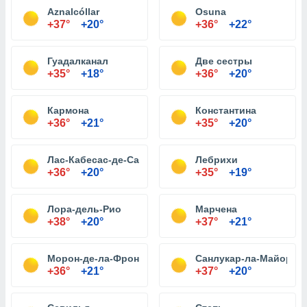
Aznalcóllar
Osuna
+37°
+20°
+36°
+22°
Гуадалканал
Две сестры
+35°
+18°
+36°
+20°
Кармона
Константина
+36°
+21°
+35°
+20°
Лас-Кабесас-де-Сан-Хуан
Лебрихи
+36°
+20°
+35°
+19°
Лора-дель-Рио
Марчена
+38°
+20°
+37°
+21°
Морон-де-ла-Фронтера
Санлукар-ла-Майор
+36°
+21°
+37°
+20°