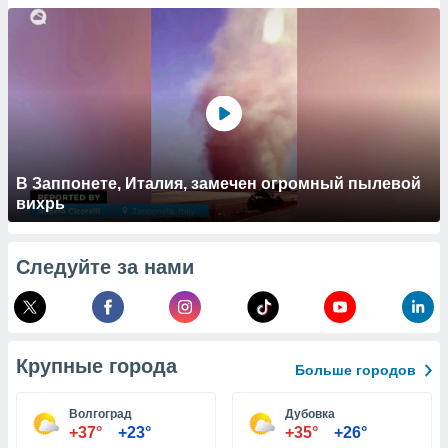
 и
ть действия
я на веб-
же
пределенный
обы
вам рекламу
зированный
го основе.
айти
В Заппонете, Италия, замечен огромный пылевой
ьную
вихрь
 в нашей
йлов cookie
ремя
Следуйте за нами
гласие,
опку
спользования
 cookie
нную в
Крупные города
и нашего
Больше городов
Волгоград
Дубовка
ОГО ВЫ
+37°
+23°
+35°
+26°