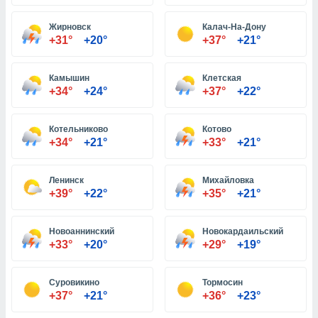
Жирновск
Калач-На-Дону
и,
+31°
+20°
+37°
+21°
 файлам
Камышин
Клетская
примете
+34°
+24°
+37°
+22°
айлов
се равно
должать
Котельниково
Котово
ся нашим
+34°
+21°
+33°
+21°
pogoda.com.
ае мы
м, что
Ленинск
Михайловка
овлены
+39°
+22°
+35°
+21°
айлы cookie,
обходимы
Новоаннинский
Новокардаильский
ения
+33°
+20°
+29°
+19°
 веб-сайту,
файлы cookie
пользоваться
Суровикино
Тормосин
 действий
+37°
+21°
+36°
+23°
рекламы или
рованного