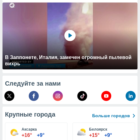
 и
ть действия
я на веб-
же
пределенный
обы
вам рекламу
зированный
го основе.
айти
В Заппонете, Италия, замечен огромный пылевой
ьную
вихрь
 в нашей
йлов cookie
ремя
Следуйте за нами
гласие,
опку
спользования
 cookie
нную в
Крупные города
и нашего
Больше городов
Аксарка
Белоярск
ОГО ВЫ
+16°
+9°
+15°
+9°