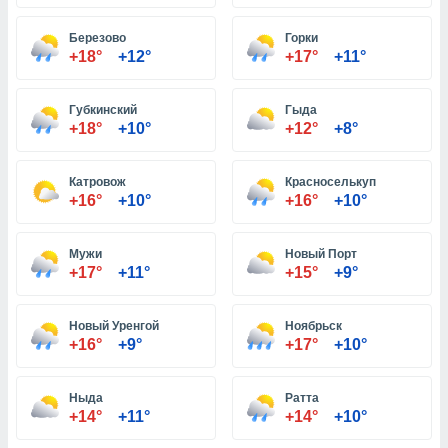
Березово
Горки
и,
+18°
+12°
+17°
+11°
 файлам
Губкинский
Гыда
примете
+18°
+10°
+12°
+8°
айлов
се равно
должать
Катровож
Красноселькуп
ся нашим
+16°
+10°
+16°
+10°
pogoda.com.
ае мы
м, что
Мужи
Новый Порт
овлены
+17°
+11°
+15°
+9°
айлы cookie,
обходимы
Новый Уренгой
Ноябрьск
ения
+16°
+9°
+17°
+10°
 веб-сайту,
файлы cookie
пользоваться
Ныда
Ратта
 действий
+14°
+11°
+14°
+10°
рекламы или
рованного