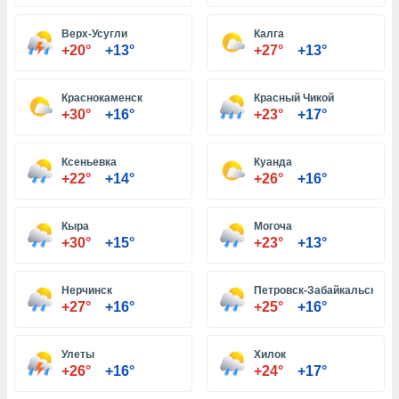
Верх-Усугли
Калга
и,
+20°
+13°
+27°
+13°
 файлам
Краснокаменск
Красный Чикой
примете
+30°
+16°
+23°
+17°
айлов
се равно
должать
Ксеньевка
Куанда
ся нашим
+22°
+14°
+26°
+16°
pogoda.com.
ае мы
м, что
Кыра
Могоча
овлены
+30°
+15°
+23°
+13°
айлы cookie,
обходимы
Нерчинск
Петровск-Забайкальский
ения
+27°
+16°
+25°
+16°
 веб-сайту,
файлы cookie
пользоваться
Улеты
Хилок
 действий
+26°
+16°
+24°
+17°
рекламы или
рованного