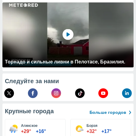
 и
ть действия
я на веб-
же
пределенный
обы
вам рекламу
зированный
го основе.
айти
ьную
Торнадо и сильные ливни в Пелотасе, Бразилия.
 в нашей
йлов cookie
ремя
Следуйте за нами
гласие,
опку
спользования
 cookie
нную в
Крупные города
и нашего
Больше городов
Агинское
Борзя
ОГО ВЫ
+29°
+16°
+32°
+17°