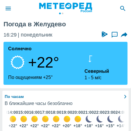
Погода в Желудево
ие о
циальности
16:29
понедельник
...
oda.com
)
Солнечно
+22°
алами,
тировать
ество
Северный
яемой
По ощущениям +25°
1
5 м/с
. Вы можете
ступ к этому
используя
По часам
едующих
В ближайшие часы безоблачно
3:00
14:00
15:00
16:00
17:00
18:00
19:00
20:00
21:00
22:00
23:00
24:00
файлы
олучить
й доступ
22°
+22°
+22°
+22°
+22°
+22°
+20°
+18°
+18°
+16°
+15°
+14°