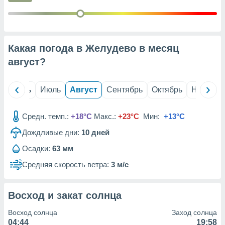
с помощью
или
данных из
чников,
и
Какая погода в Желудево в месяц
вование
август
?
ие
х данных
контента.
й
Июнь
Июль
Август
Сентябрь
Октябрь
Ноябрь
ные
и
Средн. темп.:
+18°C
Макс.:
+23°C
Мин:
+13°C
ция
м
Дождливые дни:
10
дней
я
Осадки:
63 мм
рованная
Средняя скорость ветра:
3 м/с
нтент,
е
сти рекламы
Восход и закат солнца
ие сведения
Восход солнца
Заход солнца
и и
04:44
19:58