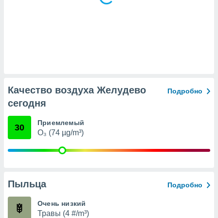
(или) доступ
и на
ие
х данных
рекламы,
рофилей для
рованной
Качество воздуха Желудево
пользование
Подробно
ля выбора
сегодня
рованной
здание
Приемлемый
ля
30
O₃ (74 µg/m³)
ции
спользование
ля выбора
рованного
пределение
сти
Пыльца
Подробно
ределение
сти
Очень низкий
онимание
Травы (4 #/m³)