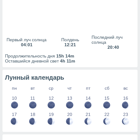
сервисов.
 наших 1199
неров
Последний луч
Первый луч солнца
Полдень
солнца
04:01
12:21
20:40
Продолжительность дня
15h 14m
Оставшийся дневной свет
4h 11m
Лунный календарь
пн
вт
ср
чт
пт
сб
вс
10
11
12
13
14
15
16
17
18
19
20
21
22
23