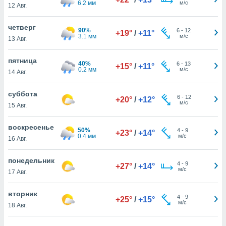
6.2 мм
м/с
 и
12 Авг.
ть действия
я на веб-
четверг
90%
6
-
12
же
+19°
/
+11°
3.1 мм
м/с
13 Авг.
пределенный
обы
пятница
вам рекламу
40%
6
-
13
+15°
/
+11°
0.2 мм
м/с
зированный
14 Авг.
го основе.
айти
суббота
6
-
12
+20°
/
+12°
ьную
м/с
15 Авг.
 в нашей
йлов cookie
воскресенье
ремя
50%
4
-
9
+23°
/
+14°
0.4 мм
м/с
гласие,
16 Авг.
опку
спользования
понедельник
4
-
9
+27°
/
+14°
 cookie
м/с
17 Авг.
нную в
и нашего
вторник
4
-
9
+25°
/
+15°
м/с
18 Авг.
ОГО ВЫ