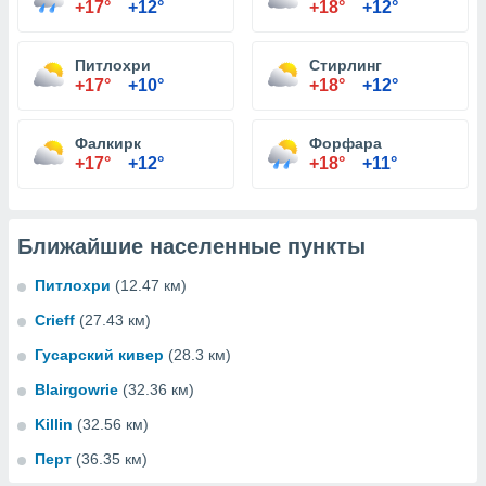
+17°
+12°
+18°
+12°
Питлохри
Стирлинг
+17°
+10°
+18°
+12°
Фалкирк
Форфара
+17°
+12°
+18°
+11°
Ближайшие населенные пункты
Питлохри
(12.47 км)
Crieff
(27.43 км)
Гусарский кивер
(28.3 км)
Blairgowrie
(32.36 км)
Killin
(32.56 км)
Перт
(36.35 км)