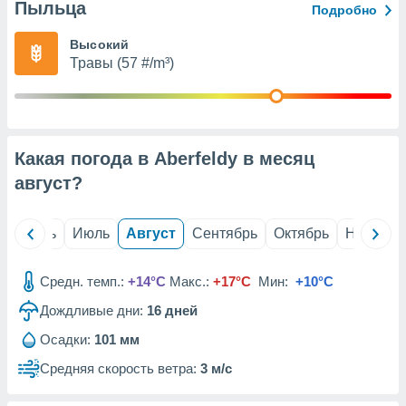
с помощью
Пыльца
Подробно
или
данных из
Высокий
чников,
Травы (57 #/m³)
и
вование
ие
х данных
Какая погода в Aberfeldy в месяц
контента.
август
?
ные
и
ция
й
Июнь
Июль
Август
Сентябрь
Октябрь
Ноябрь
м
я
Средн. темп.:
+14°C
Макс.:
+17°C
Мин:
+10°C
рованная
нтент,
Дождливые дни:
16
дней
е
Осадки:
101 мм
сти рекламы
Средняя скорость ветра:
3 м/с
ие сведения
и и