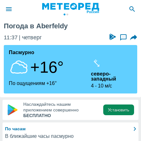
feldy
Погода в Aberfeldy
ие о
циальности
11:37
четверг
...
oda.com
)
Пасмурно
+16°
алами,
тировать
северо-
ество
западный
яемой
По ощущениям +16°
4
10 м/с
. Вы можете
ступ к этому
используя
едующих
Наслаждайтесь нашим
приложением совершенно
Установить
БЕСПЛАТНО
файлы
олучить
По часам
й доступ
В ближайшие часы пасмурно