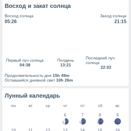
сервисов.
Восход и закат солнца
 наших 1199
неров
Восход солнца
Заход солнца
05:26
21:15
Последний луч
Первый луч солнца
Полдень
солнца
04:38
13:21
22:02
Продолжительность дня
15h 49m
Оставшийся дневной свет
10h 26m
Лунный календарь
пн
вт
ср
чт
пт
сб
вс
6
7
8
9
10
11
12
13
14
15
16