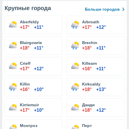
Крупные города
Больше городов
Aberfeldy
Arbroath
+17°
+11°
+17°
+12°
Blairgowrie
Brechin
+18°
+11°
+18°
+11°
Crieff
Killearn
+17°
+12°
+16°
+11°
Killin
Kirkcaldy
+16°
+10°
+18°
+13°
Kirriemuir
Данди
+17°
+10°
+18°
+12°
Монтроз
Перт