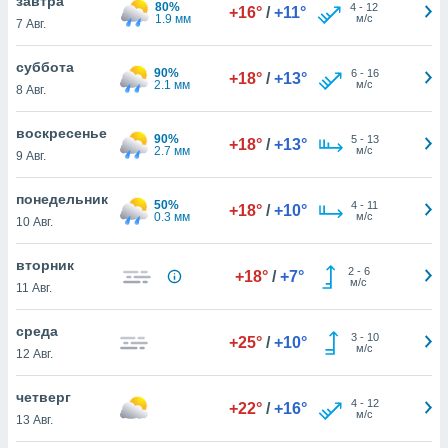
завтра
 и
80%
4
-
12
+16°
/
+11°
1.9 мм
м/с
7 Авг.
ть действия
я на веб-
же
суббота
90%
6
-
16
+18°
/
+13°
пределенный
2.1 мм
м/с
8 Авг.
обы
вам рекламу
воскресенье
90%
зированный
5
-
13
+18°
/
+13°
2.7 мм
м/с
9 Авг.
го основе.
айти
ьную
понедельник
50%
4
-
11
+18°
/
+10°
 в нашей
0.3 мм
м/с
10 Авг.
йлов cookie
ремя
вторник
2
-
6
гласие,
+18°
/
+7°
м/с
11 Авг.
опку
спользования
 cookie
среда
3
-
10
+25°
/
+10°
нную в
м/с
12 Авг.
и нашего
четверг
4
-
12
+22°
/
+16°
м/с
13 Авг.
ОГО ВЫ