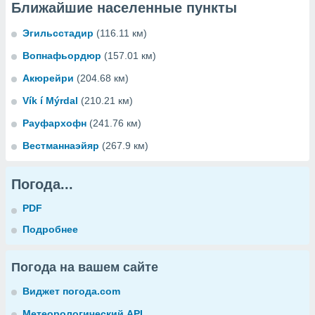
Ближайшие населенные пункты
Эгильсстадир
(116.11 км)
Вопнафьордюр
(157.01 км)
Акюрейри
(204.68 км)
Vík í Mýrdal
(210.21 км)
Рауфархофн
(241.76 км)
Вестманнаэйяр
(267.9 км)
Погода...
PDF
Подробнее
Погода на вашем сайте
Виджет погода.com
Метеорологический API