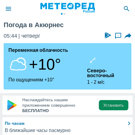
Погода в Акюрнес
ие о
циальности
05:44
четверг
...
oda.com
)
Переменная облачность
+10°
алами,
тировать
Северо-
ество
восточный
яемой
По ощущениям +10°
1
2 м/с
. Вы можете
ступ к этому
используя
едующих
Наслаждайтесь нашим
приложением совершенно
Установить
БЕСПЛАТНО
файлы
олучить
По часам
й доступ
В ближайшие часы пасмурно