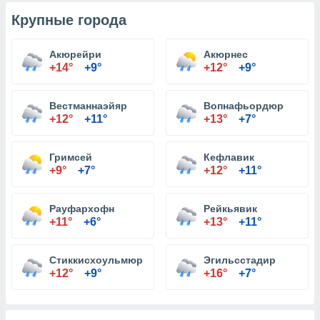
Крупные города
Акюрейри
Акюрнес
+14°
+9°
+12°
+9°
Вестманнаэйяр
Вопнафьордюр
+12°
+11°
+13°
+7°
Гримсей
Кефлавик
+9°
+7°
+12°
+11°
Рауфархофн
Рейкьявик
+11°
+6°
+13°
+11°
Стиккисхоульмюр
Эгильсстадир
+12°
+9°
+16°
+7°