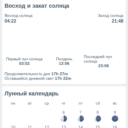
сервисов.
Восход и закат солнца
 наших 1199
неров
Восход солнца
Заход солнца
04:22
21:48
Последний луч
Первый луч солнца
Полдень
солнца
03:02
13:06
23:06
Продолжительность дня
17h 27m
Оставшийся дневной свет
17h 22m
Лунный календарь
пн
вт
ср
чт
пт
сб
вс
6
7
8
9
10
11
12
13
14
15
16