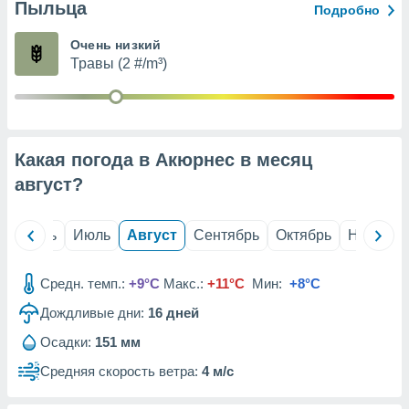
с помощью
Пыльца
Подробно
или
данных из
Очень низкий
чников,
Травы (2 #/m³)
и
вование
ие
х данных
Какая погода в Акюрнес в месяц
контента.
август
?
ные
и
ция
й
Июнь
Июль
Август
Сентябрь
Октябрь
Ноябрь
м
я
Средн. темп.:
+9°C
Макс.:
+11°C
Мин:
+8°C
рованная
нтент,
Дождливые дни:
16
дней
е
Осадки:
151 мм
сти рекламы
Средняя скорость ветра:
4 м/с
ие сведения
и и