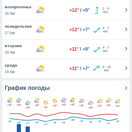
днако вы
воскресенье
2
-
4
сматривать
+12°
/
+9°
м/с
16 Авг.
изированную
понедельник
 можете
4
-
7
+12°
/
+7°
м/с
от установки
17 Авг.
ться
вторник
4
-
7
+11°
/
+9°
нашему веб-
м/с
18 Авг.
дписке,
у
среда
».
6
-
10
+11°
/
+7°
м/с
19 Авг.
гласия мы и
ры
 файлы
График погоды
кальные
торы или
 технологии
+13°
+13°
+12°
+12°
+12°
+12°
+12°
+12°
+12°
+11°
+11°
я,
+10°
+10°
оступа и
ерсональных
+10°
+9°
+9°
+9°
+9°
+8°
+8°
+8°
+8°
+8°
+7°
+7°
их как
+7°
 о вашем