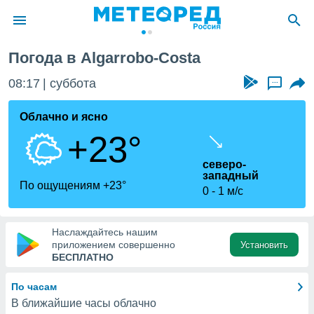
arrobo-Costa
Погода в Algarrobo-Costa
ие о
циальности
08:17
суббота
...
oda.com
)
Облачно и ясно
+23°
алами,
тировать
северо-
ество
западный
яемой
По ощущениям +23°
0
1 м/с
. Вы можете
ступ к этому
используя
едующих
Наслаждайтесь нашим
приложением совершенно
Установить
БЕСПЛАТНО
файлы
олучить
По часам
й доступ
В ближайшие часы облачно