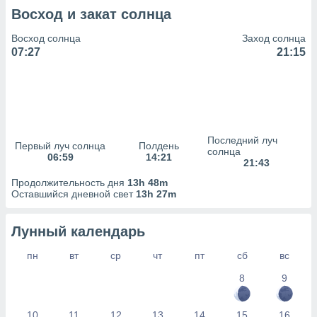
сервисов.
Восход и закат солнца
 наших 1199
неров
Восход солнца
Заход солнца
07:27
21:15
Последний луч
Первый луч солнца
Полдень
солнца
06:59
14:21
21:43
Продолжительность дня
13h 48m
Оставшийся дневной свет
13h 27m
Лунный календарь
пн
вт
ср
чт
пт
сб
вс
8
9
10
11
12
13
14
15
16