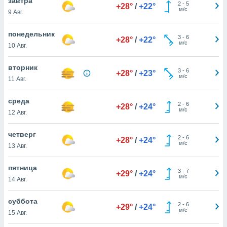
завтра
 и
2
-
5
+28°
/
+22°
м/с
9 Авг.
ть действия
я на веб-
же
понедельник
3
-
6
+28°
/
+22°
пределенный
м/с
10 Авг.
обы
вам рекламу
вторник
зированный
3
-
6
+28°
/
+23°
м/с
11 Авг.
го основе.
айти
ьную
среда
2
-
6
+28°
/
+24°
 в нашей
м/с
12 Авг.
йлов cookie
ремя
четверг
2
-
6
гласие,
+28°
/
+24°
м/с
13 Авг.
опку
спользования
 cookie
пятница
3
-
7
+29°
/
+24°
нную в
м/с
14 Авг.
и нашего
суббота
2
-
6
+29°
/
+24°
м/с
15 Авг.
ОГО ВЫ