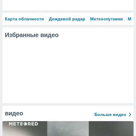
Карта облачности
Дождевой радар
Метеоспутники
Мо
Избранные видео
видео
Больше видео