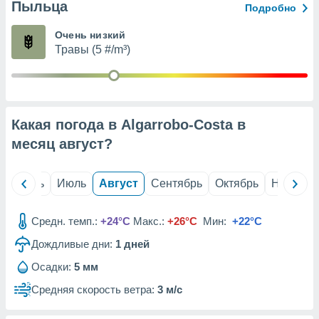
с помощью
Пыльца
Подробно
или
данных из
Очень низкий
чников,
Травы (5 #/m³)
и
вование
ие
х данных
Какая погода в Algarrobo-Costa в
контента.
месяц
август
?
ные
и
ция
й
Июнь
Июль
Август
Сентябрь
Октябрь
Ноябрь
м
я
Средн. темп.:
+24°C
Макс.:
+26°C
Мин:
+22°C
рованная
нтент,
Дождливые дни:
1
дней
е
Осадки:
5 мм
сти рекламы
Средняя скорость ветра:
3 м/с
ие сведения
и и