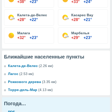
+38°
+23°
+33°
+24°
Калета-де-Велес
Касарес Bay
+28°
+22°
+28°
+21°
Малага
Марбелья
+32°
+23°
+29°
+23°
Ближайшие населенные пункты
Калета-де-Велес
(2.26 км)
Лагос
(2.53 км)
Рожкового дерева
(3.35 км)
Торре-дель-Мар
(4.13 км)
Погода...