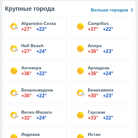
Крупные города
Больше городов
Algarrobo-Costa
Campillos
+27°
+22°
+37°
+22°
Hall Beach
Алора
+27°
+24°
+36°
+23°
Антекера
Арчидона
+36°
+22°
+36°
+24°
Бенальмадена
Бенахависе
+30°
+22°
+30°
+23°
Велес-Малага
Гаусине
+32°
+24°
+33°
+22°
Индиана
Истан