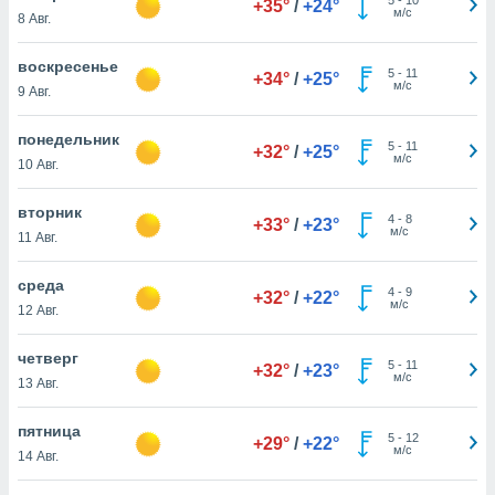
+35°
/
+24°
 и
м/с
8 Авг.
ть действия
я на веб-
воскресенье
же
5
-
11
+34°
/
+25°
м/с
пределенный
9 Авг.
обы
вам рекламу
понедельник
5
-
11
+32°
/
+25°
зированный
м/с
10 Авг.
го основе.
айти
вторник
ьную
4
-
8
+33°
/
+23°
м/с
11 Авг.
 в нашей
йлов cookie
ремя
среда
4
-
9
+32°
/
+22°
гласие,
м/с
12 Авг.
опку
спользования
четверг
 cookie
5
-
11
+32°
/
+23°
м/с
13 Авг.
нную в
и нашего
пятница
5
-
12
+29°
/
+22°
м/с
14 Авг.
ОГО ВЫ