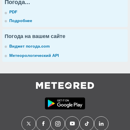
Погода...
PDF
Подробнее
Погода на вашем сайте
Виджет погода.com
Метеорологический API