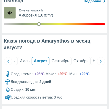
Пыльца
с помощью
Подробно
или
данных из
Очень низкий
чников,
Амброзия (10 #/m³)
и
вование
ие
х данных
Какая погода в Amarynthos в месяц
контента.
август
?
ные
и
ция
й
Июнь
Июль
Август
Сентябрь
Октябрь
Ноябрь
м
я
Средн. темп.:
+26°C
Макс.:
+29°C
Мин:
+22°C
рованная
Дождливые дни:
2
дней
нтент,
е
Осадки:
10 мм
сти рекламы
Средняя скорость ветра:
3 м/с
ие сведения
и и