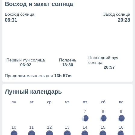
сервисов.
Восход и закат солнца
 наших 1199
Восход солнца
Заход солнца
неров
06:31
20:28
Последний луч
Первый луч солнца
Полдень
солнца
06:02
13:30
20:57
Продолжительность дня
13h 57m
Лунный календарь
пн
вт
ср
чт
пт
сб
вс
7
8
9
10
11
12
13
14
15
16