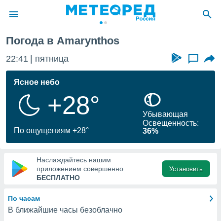
Погода в Amarynthos
ие о
циальности
22:41
пятница
...
oda.com
)
Ясное небо
+28°
алами,
тировать
Убывающая
ество
Освещенность:
яемой
По ощущениям +28°
36%
. Вы можете
ступ к этому
используя
Наслаждайтесь нашим
едующих
приложением совершенно
Установить
БЕСПЛАТНО
файлы
По часам
олучить
В ближайшие часы безоблачно
й доступ