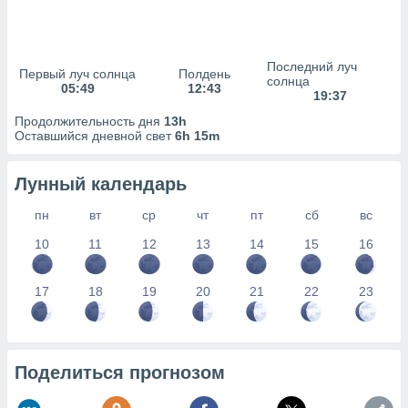
сервисов.
 наших 1199
неров
Последний луч
Первый луч солнца
Полдень
солнца
05:49
12:43
19:37
Продолжительность дня
13h
Оставшийся дневной свет
6h 15m
Лунный календарь
пн
вт
ср
чт
пт
сб
вс
10
11
12
13
14
15
16
17
18
19
20
21
22
23
Поделиться прогнозом