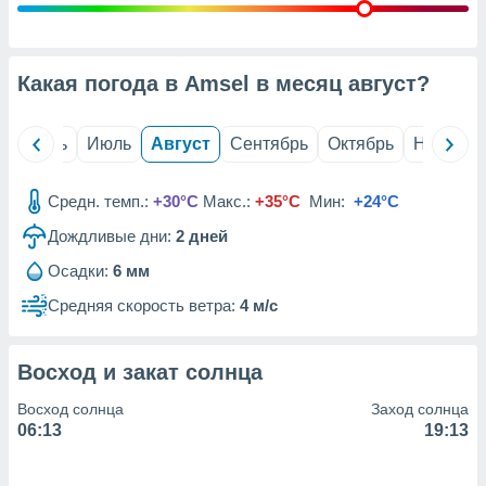
с помощью
или
данных из
чников,
Какая погода в Amsel в месяц
август
?
и
вование
й
Июнь
Июль
Август
Сентябрь
Октябрь
Ноябрь
ие
х данных
контента.
Средн. темп.:
+30°C
Макс.:
+35°C
Мин:
+24°C
ные
Дождливые дни:
2
дней
и
ция
Осадки:
6 мм
м
я
Средняя скорость ветра:
4 м/с
рованная
нтент,
Восход и закат солнца
е
сти рекламы
Восход солнца
Заход солнца
06:13
19:13
ие сведения
и и