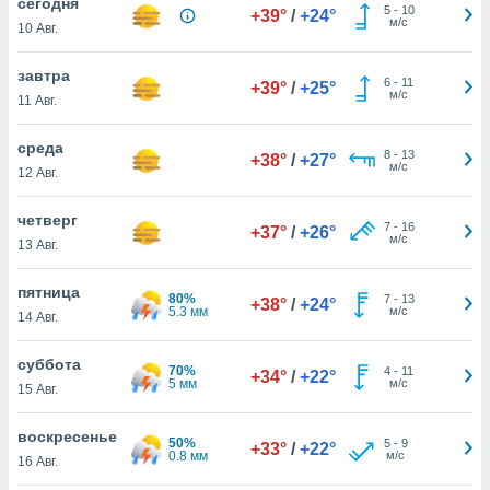
cегодня
 и
5
-
10
+39°
/
+24°
м/с
ть действия
10 Авг.
я на веб-
же
завтра
6
-
11
+39°
/
+25°
пределенный
м/с
11 Авг.
обы
вам рекламу
среда
зированный
8
-
13
+38°
/
+27°
м/с
12 Авг.
го основе.
айти
ьную
четверг
7
-
16
+37°
/
+26°
 в нашей
м/с
13 Авг.
йлов cookie
ремя
пятница
гласие,
80%
7
-
13
+38°
/
+24°
5.3 мм
м/с
14 Авг.
опку
спользования
 cookie
суббота
70%
4
-
11
+34°
/
+22°
нную в
5 мм
м/с
15 Авг.
и нашего
воскресенье
50%
5
-
9
+33°
/
+22°
0.8 мм
м/с
16 Авг.
ОГО ВЫ