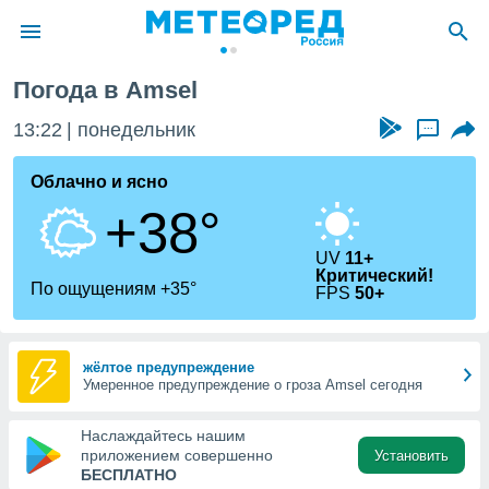
Погода в Amsel
ие о
циальности
13:22
понедельник
...
oda.com
)
Облачно и ясно
+38°
алами,
тировать
ество
UV
11+
Критический!
яемой
По ощущениям +35°
FPS
50+
. Вы можете
ступ к этому
используя
едующих
жёлтое предупреждение
Умеренное предупреждение о гроза Amsel сегодня
файлы
Наслаждайтесь нашим
олучить
приложением совершенно
Установить
й доступ
БЕСПЛАТНО