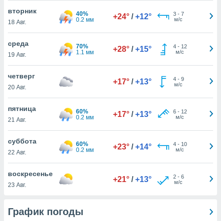
 и
вторник
ть действия
40%
3
-
7
+24°
/
+12°
0.2 мм
м/с
я на веб-
18 Авг.
же
пределенный
среда
70%
4
-
12
+28°
/
+15°
обы
1.1 мм
м/с
19 Авг.
вам рекламу
зированный
четверг
го основе.
4
-
9
+17°
/
+13°
м/с
20 Авг.
айти
ьную
 в нашей
пятница
60%
6
-
12
+17°
/
+13°
йлов cookie
0.2 мм
м/с
21 Авг.
ремя
гласие,
суббота
опку
60%
4
-
10
+23°
/
+14°
0.2 мм
м/с
22 Авг.
спользования
 cookie
нную в
воскресенье
2
-
6
+21°
/
+13°
и нашего
м/с
23 Авг.
ОГО ВЫ
График погоды