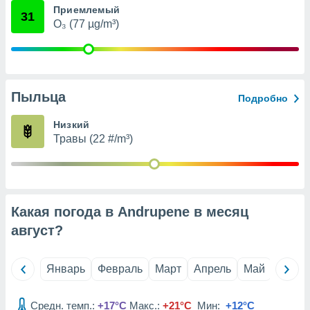
Приемлемый
анного веб-
31
реса и
O₃ (77 µg/m³)
торы файлов
оторые
могут
ь ваши
е данные на
Пыльца
Подробно
аконного
ротив
Низкий
 можете
Травы (22 #/m³)
Для этого вы
бое время
ое согласие
ть против
анных,
роить
» или
Какая погода в Andrupene в месяц
ашей
август
?
йлов cookie
еб-сайте.
Январь
Февраль
Март
Апрель
Май
Июнь
 партнеры
ваем
ледующим
Средн. темп.:
+17°C
Макс.:
+21°C
Мин:
+12°C