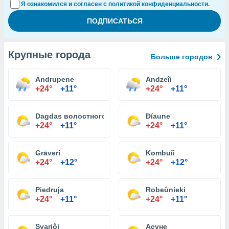
Я ознакомился и согласен с политикой конфиденциальности.
Крупные города
Больше городов
Andrupene
Andzeîi
+24°
+11°
+24°
+11°
Dagdas волостного
Ðíaune
+24°
+11°
+24°
+11°
Grāveri
Kombuîi
+24°
+12°
+24°
+12°
Piedruja
Robeûnieki
+24°
+11°
+24°
+11°
Svariôi
Асуне