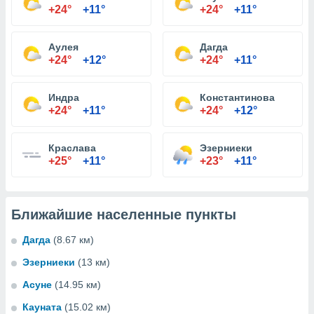
+24°
+11°
+24°
+11°
Аулея
Дагда
+24°
+12°
+24°
+11°
Индра
Константинова
+24°
+11°
+24°
+12°
Краслава
Эзерниеки
+25°
+11°
+23°
+11°
Ближайшие населенные пункты
Дагда
(8.67 км)
Эзерниеки
(13 км)
Асуне
(14.95 км)
Кауната
(15.02 км)