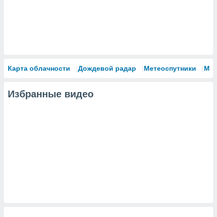
сервисов.
 наших 1199
неров
Карта облачности
Дождевой радар
Метеоспутники
Мо
Избранные видео