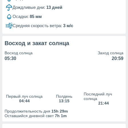
Дождливые дни:
13
дней
(или) доступ
и на
Осадки:
85 мм
ие
Средняя скорость ветра:
3 м/с
х данных
рекламы,
рофилей для
Восход и закат солнца
рованной
пользование
Восход солнца
Заход солнца
ля выбора
05:30
20:59
рованной
здание
ля
ции
спользование
ля выбора
Последний луч
рованного
Первый луч солнца
Полдень
солнца
04:44
13:15
пределение
21:44
сти
Продолжительность дня
15h 29m
ределение
Оставшийся дневной свет
7h 1m
сти
онимание