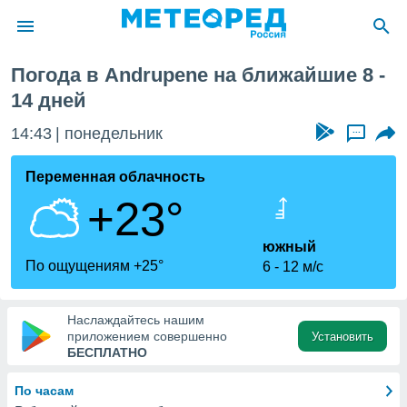
 неделя
Погода в Andrupene на ближайшие 8 -
ие о
14 дней
циальности
oda.com
14:43
понедельник
...
)
Переменная облачность
алами,
тировать
+23°
ество
яемой
южный
. Вы можете
По ощущениям +25°
ступ к этому
6
12 м/с
используя
едующих
Наслаждайтесь нашим
приложением совершенно
Установить
БЕСПЛАТНО
файлы
олучить
й доступ
По часам