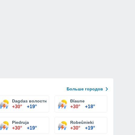
Больше городов
Dagdas волостного
Ðíaune
+30°
+19°
+30°
+18°
Piedruja
Robeûnieki
+30°
+19°
+30°
+19°