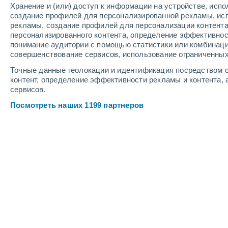
Хранение и (или) доступ к информации на устройстве, исп
6
-
13
м/с
5
-
10
м/с
3
4
-
8
м/с
создание профилей для персонализированной рекламы, ис
рекламы, создание профилей для персонализации контент
персонализированного контента, определение эффективнос
Погода в Аулее cегодня
, 6 августа
понимание аудитории с помощью статистики или комбинаци
совершенствование сервисов, использование ограниченных
Облачно и ясно
+26°
10:00
Точные данные геолокации и идентификация посредством с
Ощущаемая т.
+2
контент, определение эффективности рекламы и контента, 
сервисов.
Солнечно
+27°
11:00
Посмотреть наших 1199 партнеров
Ощущаемая т.
+2
Солнечно
+28°
12:00
Ощущаемая т.
+2
Солнечно
+28°
13:00
Ощущаемая т.
+2
Солнечно
+29°
14:00
Ощущаемая т.
+3