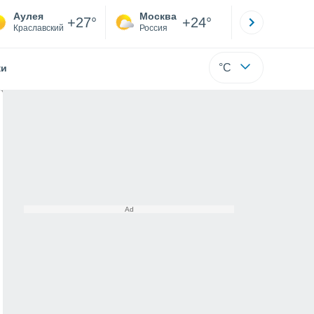
Аулея
Москва
Санкт-
+27°
+24°
Краславский
Россия
Са
°C
жи