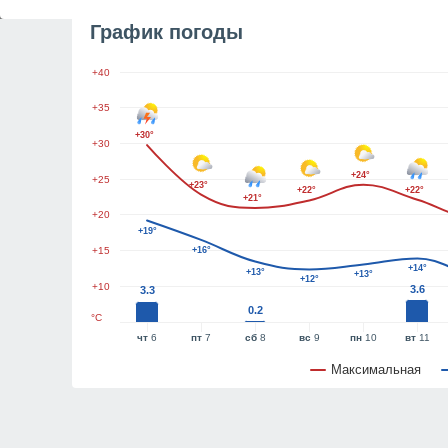
График погоды
+40
+35
+30°
+30
+24°
+25
+23°
+22°
+22°
+21°
+20
+19°
+15
+16°
+14°
+13°
+13°
+12°
+10
3.6
3.3
0.2
°C
чт
6
пт
7
сб
8
вс
9
пн
10
вт
11
Максимальная