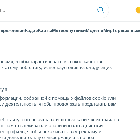
упреждения
Радар
Карты
Метеоспутники
Модели
Мир
Горные лы
алами, чтобы гарантировать высокое качество
к этому веб-сайту, используя один из следующих
туп
формации, собранной с помощью файлов cookie или
шу деятельность, чтобы продолжать предлагать вам
...
еб-сайту, соглашаясь на использование всех файлов
яют нам отслеживать и анализировать действия
По часам
ый профиль, чтобы показывать вам рекламу и
В ближайшие часы вероятность
найти дополнительную информацию в нашей
грозы