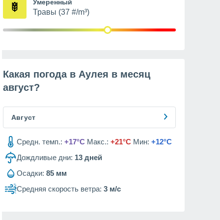
Умеренный
Травы (37 #/m³)
Какая погода в Аулея в месяц
август
?
Август
Средн. темп.:
+17°C
Макс.:
+21°C
Мин:
+12°C
Дождливые дни:
13
дней
Осадки:
85 мм
Средняя скорость ветра:
3 м/с