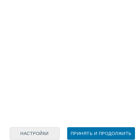
Лунный календарь
пн
вт
ср
чт
пт
сб
вс
6
7
8
9
10
11
12
13
14
15
16
17
18
19
НАСТРОЙКИ
ПРИНЯТЬ И ПРОДОЛЖИТЬ