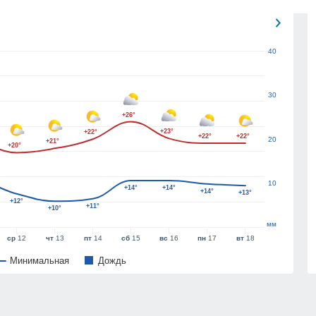
40
30
+26°
+23°
+22°
+22°
+22°
20
+21°
+20°
10
+14°
+14°
+14°
+13°
+12°
+11°
+10°
мм
ср
12
чт
13
пт
14
сб
15
вс
16
пн
17
вт
18
Минимальная
Дождь