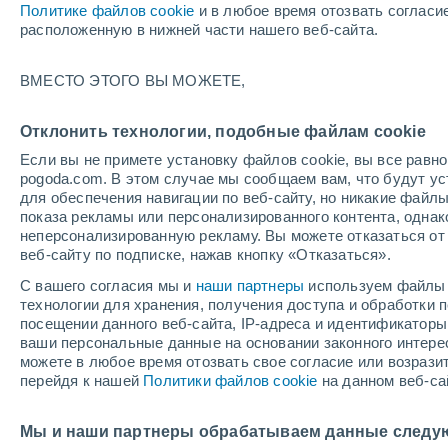
Политике файлов cookie
и в любое время отозвать согласи
+26°
расположенную в нижней части нашего веб-сайта.
ВМЕСТО ЭТОГО ВЫ МОЖЕТЕ,
западны
По ощущениям +27°
3
-
7 м/с
Отклонить технологии, подобные файлам cookie
Если вы не примете установку файлов cookie, вы все рав
pogoda.com. В этом случае мы сообщаем вам, что будут у
Погода на 1 – 7 дней
Карта облачности
Дождево
для обеспечения навигации по веб-сайту, но никакие файлы
показа рекламы или персонализированного контента, одна
неперсонализированную рекламу. Вы можете отказаться от 
веб-сайту по подписке, нажав кнопку «Отказаться».
завтра
суббота
вос
cегодня
С вашего согласия мы и
наши партнеры
используем файлы 
7 Авг.
8 Авг.
6 Авг.
технологии для хранения, получения доступа и обработки
посещении данного веб-сайта, IP-адреса и идентификатор
ваши персональные данные на основании законного интерес
можете в любое время отозвать свое согласие или возрази
40%
60%
перейдя к нашей
Политики файлов cookie
на данном веб-са
0.2 мм
3.3 мм
+23°
/
+16°
+21°
/
+13°
+2
+30°
/
+19°
Мы и наши партнеры обрабатываем данные следу