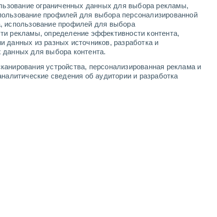
ользование ограниченных данных для выбора рекламы,
-
6
м/с
4
-
9
м/с
6
-
14
м/с
8
-
17
м/с
пользование профилей для выбора персонализированной
а, использование профилей для выбора
ти рекламы, определение эффективности контента,
и данных из разных источников, разработка и
 данных для выбора контента.
западный
3 Средний
канирования устройства, персонализированная реклама и
7°
3
-
7 м/с
FPS:
6-10
аналитические сведения об аудитории и разработка
западный
4 Средний
8°
3
-
7 м/с
FPS:
6-10
западный
5 Средний
9°
3
-
8 м/с
FPS:
6-10
западный
6 Высокий
9°
3
-
8 м/с
FPS:
15-25
западный
6 Высокий
0°
2
-
8 м/с
FPS:
15-25