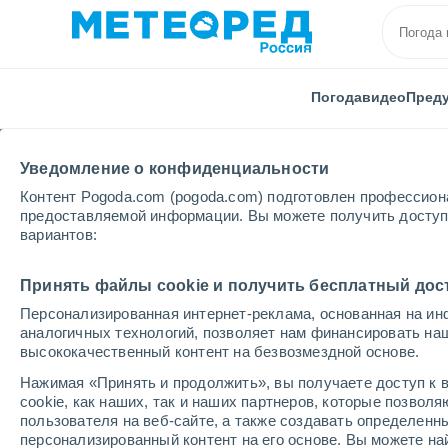
Погода
видео
Пред
Уведомление о конфиденциальности
Контент Pogoda.com (pogoda.com) подготовлен профессион
предоставляемой информации. Вы можете получить доступ 
вариантов:
Главная
Латвия
Краславский
Аулея
Принять файлы cookie и получить бесплатный дос
Персонализированная интернет-реклама, основанная на ин
Погода в Аулее
аналогичных технологий, позволяет нам финансировать на
высококачественный контент на безвозмездной основе.
10:06
четверг
Нажимая «Принять и продолжить», вы получаете доступ к в
cookie, как наших, так и наших партнеров, которые позвол
пользователя на веб-сайте, а также создавать определенн
Облачно и ясно
персонализированный контент на его основе. Вы можете 