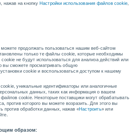
е, нажав на кнопку
Настройки использования файлов cookie
,
жёлтое предупреждение
Умеренное предупреждение о
высокая температура Аулея
сегодня
й
но можете продолжать пользоваться нашим веб-сайтом
становлены только те файлы cookie, которые необходимы
й радар
Метеоспутники
Модели
 cookie не будут использоваться для анализа действий или
ко вы сможете просматривать общую
установки cookie и воспользоваться доступом к нашему
кресенье
понедельник
вторник
среда
cookie, уникальные идентификаторы или аналогичные
9 Авг.
10 Авг.
11 Авг.
12 Авг.
 персональных данных, таких как информация о вашем
ы файлов cookie. Некоторые поставщики могут обрабатывать
а, против которого вы можете возразить. Для этого вы
ть против обработки данных, нажав «
Настроить
» или
80%
йте.
3.6 мм
2°
/
+12°
+24°
/
+13°
+22°
/
+14°
+20°
/
+12°
ющим образом: