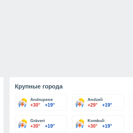
Крупные города
Andrupene
Andzeîi
+30°
+19°
+29°
+19°
Grāveri
Kombuîi
+30°
+19°
+30°
+19°