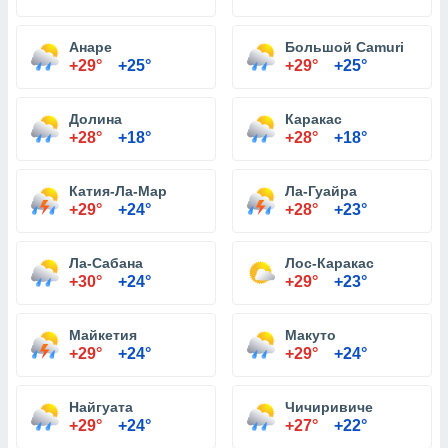
Анаре
Большой Camuri
+29°
+25°
+29°
+25°
Долина
Каракас
+28°
+18°
+28°
+18°
Катия-Ла-Мар
Ла-Гуайра
+29°
+24°
+28°
+23°
Ла-Сабана
Лос-Каракас
+30°
+24°
+29°
+23°
Майкетия
Макуто
+29°
+24°
+29°
+24°
Найгуата
Чичиривиче
+29°
+24°
+27°
+22°