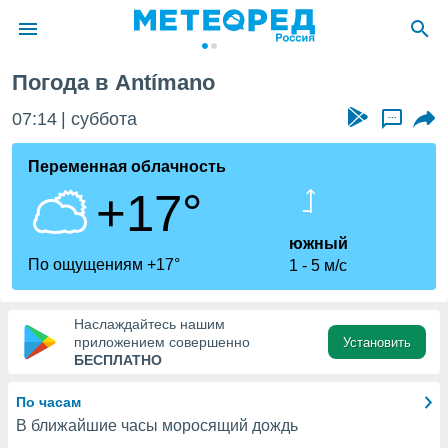
Погода в Antímano
ие о
циальности
07:14
суббота
...
oda.com
)
Переменная облачность
+17°
алами,
тировать
ество
южный
яемой
По ощущениям +17°
1
5 м/с
. Вы можете
ступ к этому
используя
Наслаждайтесь нашим
едующих
приложением совершенно
Установить
БЕСПЛАТНО
файлы
По часам
олучить
В ближайшие часы моросящий дождь
й доступ