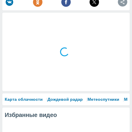
Карта облачности
Дождевой радар
Метеоспутники
Мо
Избранные видео