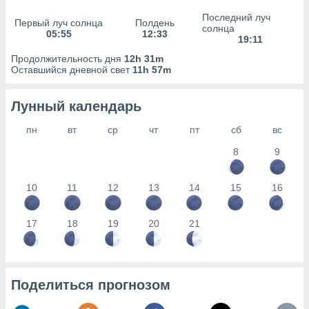
сервисов.
Последний луч
Первый луч солнца
Полдень
 наших 1199
солнца
05:55
12:33
неров
19:11
Продолжительность дня
12h 31m
Оставшийся дневной свет
11h 57m
Лунный календарь
пн
вт
ср
чт
пт
сб
вс
8
9
10
11
12
13
14
15
16
17
18
19
20
21
Поделиться прогнозом