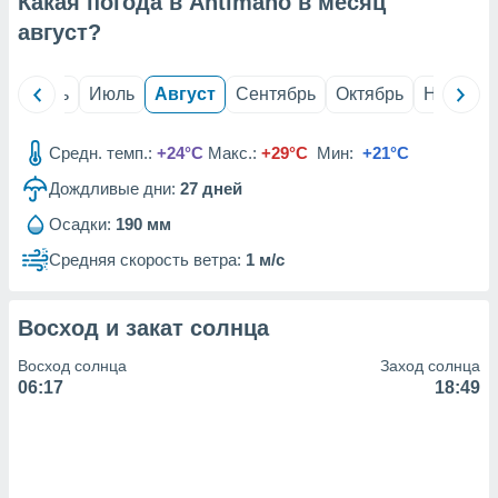
Какая погода в Antímano в месяц
с помощью
или
август
?
данных из
чников,
и
й
Июнь
Июль
Август
Сентябрь
Октябрь
Ноябрь
вование
ие
Средн. темп.:
+24°C
Макс.:
+29°C
Мин:
+21°C
х данных
Дождливые дни:
27
дней
контента.
Осадки:
190 мм
ные
и
Средняя скорость ветра:
1 м/с
ция
м
я
Восход и закат солнца
рованная
Восход солнца
Заход солнца
нтент,
06:17
18:49
е
сти рекламы
ие сведения
и и