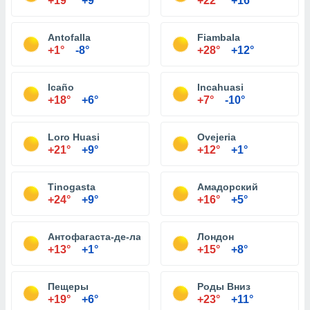
+19°
+9°
+22°
+16°
Antofalla
Fiambala
+1°
-8°
+28°
+12°
Icaño
Incahuasi
+18°
+6°
+7°
-10°
Loro Huasi
Ovejeria
+21°
+9°
+12°
+1°
Tinogasta
Амадорский
+24°
+9°
+16°
+5°
Антофагаста-де-ла-Сьерра
Лондон
+13°
+1°
+15°
+8°
Пещеры
Роды Вниз
+19°
+6°
+23°
+11°