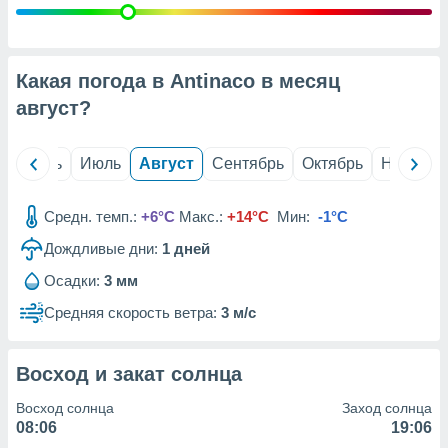
с помощью
или
данных из
чников,
и
Какая погода в Antinaco в месяц
вование
август
?
ие
х данных
й
Июнь
Июль
Август
Сентябрь
Октябрь
Ноябрь
контента.
ные
Средн. темп.:
+6°C
Макс.:
+14°C
Мин:
-1°C
и
ция
Дождливые дни:
1
дней
м
я
Осадки:
3 мм
Средняя скорость ветра:
3 м/с
рованная
нтент,
е
Восход и закат солнца
сти рекламы
Восход солнца
Заход солнца
ие сведения
08:06
19:06
и и