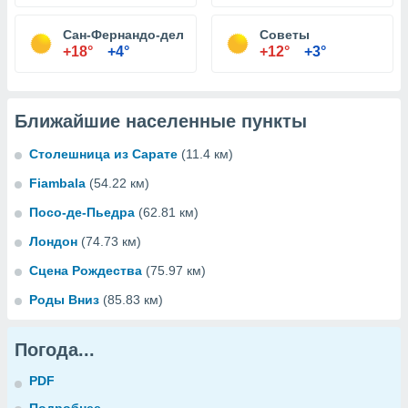
Сан-Фернандо-дель-Валье-де-Катамарка
Советы
+18°
+4°
+12°
+3°
Ближайшие населенные пункты
Столешница из Сарате
(11.4 км)
Fiambala
(54.22 км)
Посо-де-Пьедра
(62.81 км)
Лондон
(74.73 км)
Сцена Рождества
(75.97 км)
Роды Вниз
(85.83 км)
Погода...
PDF