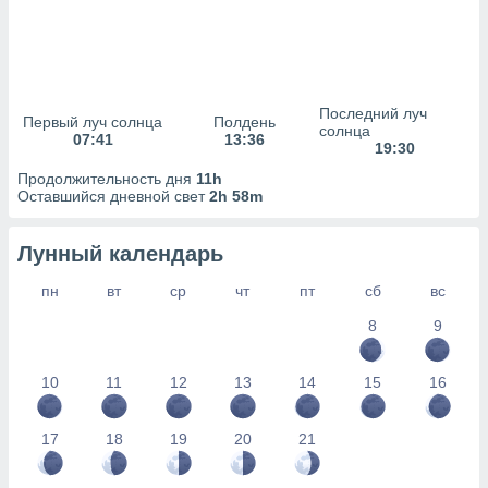
сервисов.
 наших 1199
неров
Последний луч
Первый луч солнца
Полдень
солнца
07:41
13:36
19:30
Продолжительность дня
11h
Оставшийся дневной свет
2h 58m
Лунный календарь
пн
вт
ср
чт
пт
сб
вс
8
9
10
11
12
13
14
15
16
17
18
19
20
21