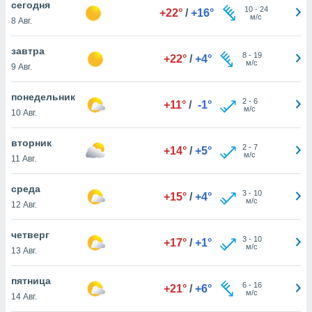
cегодня
 и
10
-
24
+22°
/
+16°
м/с
ть действия
8 Авг.
я на веб-
же
завтра
8
-
19
пределенный
+22°
/
+4°
м/с
9 Авг.
обы
вам рекламу
понедельник
зированный
2
-
6
+11°
/
-1°
м/с
го основе.
10 Авг.
айти
ьную
вторник
2
-
7
+14°
/
+5°
 в нашей
м/с
11 Авг.
йлов cookie
ремя
среда
гласие,
3
-
10
+15°
/
+4°
м/с
опку
12 Авг.
спользования
 cookie
четверг
3
-
10
+17°
/
+1°
нную в
м/с
13 Авг.
и нашего
пятница
6
-
16
+21°
/
+6°
м/с
ОГО ВЫ
14 Авг.