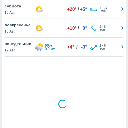
суббота
4
-
17
+20°
/
+5°
м/с
15 Авг.
и,
 файлам
воскресенье
2
-
8
+10°
/
0°
м/с
16 Авг.
примете
айлов
понедельник
се равно
60%
2
-
8
+4°
/
-3°
0.2 мм
м/с
17 Авг.
должать
ся нашим
pogoda.com.
ае мы
м, что
овлены
айлы cookie,
обходимы
ения
 веб-сайту,
файлы cookie
пользоваться
 действий
рекламы или
рованного