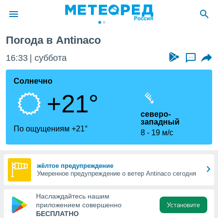
Погода в Antinaco
ие о
циальности
16:33
суббота
...
oda.com
)
Солнечно
+21°
алами,
тировать
северо-
ество
западный
яемой
По ощущениям +21°
8
19 м/с
. Вы можете
ступ к этому
используя
едующих
жёлтое предупреждение
Умеренное предупреждение о ветер Antinaco сегодня
файлы
Наслаждайтесь нашим
олучить
приложением совершенно
Установите
й доступ
БЕСПЛАТНО