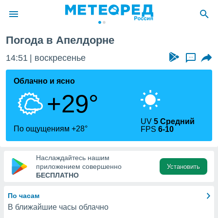
Погода в Апелдорне
ие о
циальности
14:51
воскресенье
...
oda.com
)
Облачно и ясно
+29°
алами,
тировать
ество
UV
5 Средний
яемой
По ощущениям +28°
FPS
6-10
. Вы можете
ступ к этому
используя
Наслаждайтесь нашим
едующих
приложением совершенно
Установить
БЕСПЛАТНО
файлы
По часам
олучить
В ближайшие часы облачно
й доступ