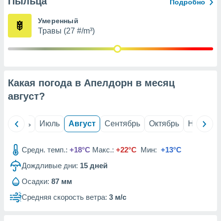
Пыльца
с помощью
Подробно
или
данных из
Умеренный
чников,
Травы (27 #/m³)
и
вование
ие
х данных
Какая погода в Апелдорн в месяц
контента.
август
?
ные
и
ция
й
Июнь
Июль
Август
Сентябрь
Октябрь
Ноябрь
м
я
Средн. темп.:
+18°C
Макс.:
+22°C
Мин:
+13°C
рованная
Дождливые дни:
15
дней
нтент,
е
Осадки:
87 мм
сти рекламы
Средняя скорость ветра:
3 м/с
ие сведения
и и