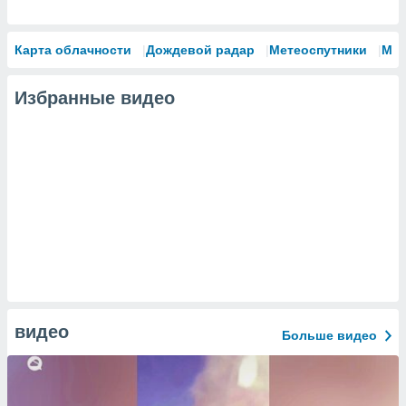
Карта облачности
Дождевой радар
Метеоспутники
Мо
Избранные видео
видео
Больше видео