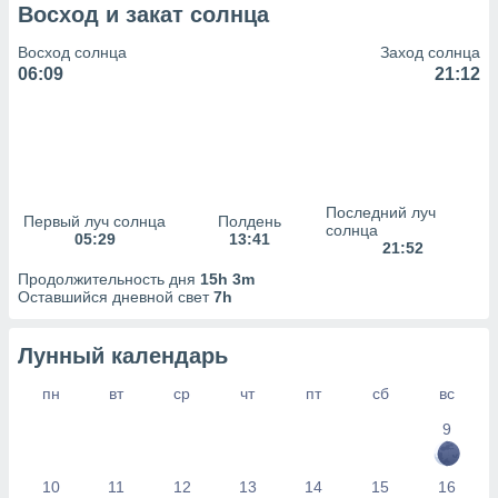
сервисов.
Восход и закат солнца
 наших 1199
Восход солнца
Заход солнца
неров
06:09
21:12
Последний луч
Первый луч солнца
Полдень
солнца
05:29
13:41
21:52
Продолжительность дня
15h 3m
Оставшийся дневной свет
7h
Лунный календарь
пн
вт
ср
чт
пт
сб
вс
9
10
11
12
13
14
15
16