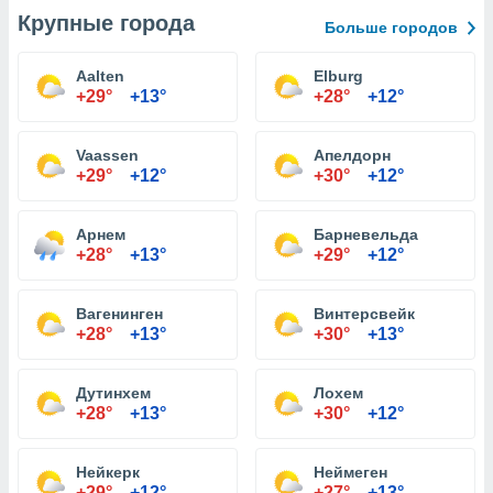
Крупные города
Больше городов
Aalten
Elburg
+29°
+13°
+28°
+12°
Vaassen
Апелдорн
+29°
+12°
+30°
+12°
Арнем
Барневельда
+28°
+13°
+29°
+12°
Вагенинген
Винтерсвейк
+28°
+13°
+30°
+13°
Дутинхем
Лохем
+28°
+13°
+30°
+12°
Нейкерк
Неймеген
+29°
+12°
+27°
+13°