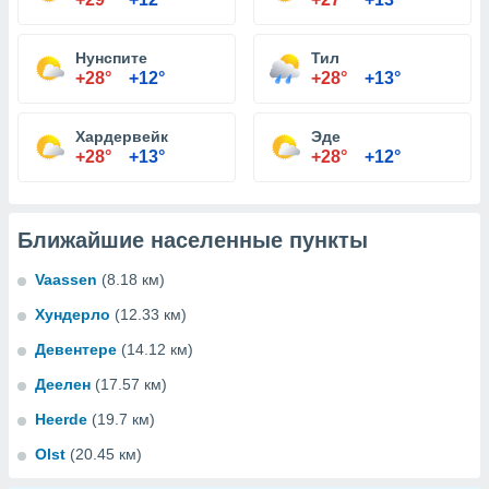
Нунспите
Тил
+28°
+12°
+28°
+13°
Хардервейк
Эде
+28°
+13°
+28°
+12°
Ближайшие населенные пункты
Vaassen
(8.18 км)
Хундерло
(12.33 км)
Девентере
(14.12 км)
Деелен
(17.57 км)
Heerde
(19.7 км)
Olst
(20.45 км)