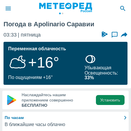
ия
Погода в Apolinario Саравии
ие о
циальности
03:33
пятница
...
oda.com
)
Переменная облачность
+16°
алами,
тировать
Убывающая
ество
Освещенность:
яемой
По ощущениям +16°
33%
. Вы можете
ступ к этому
используя
Наслаждайтесь нашим
едующих
приложением совершенно
Установить
БЕСПЛАТНО
файлы
По часам
олучить
В ближайшие часы облачно
й доступ