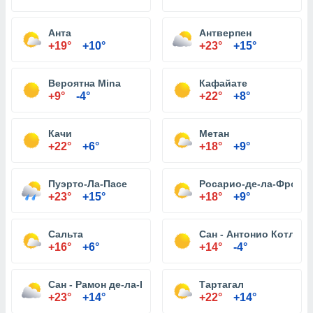
Анта
Антверпен
+19°
+10°
+23°
+15°
Вероятна Mina
Кафайате
+9°
-4°
+22°
+8°
Качи
Метан
+22°
+6°
+18°
+9°
Пуэрто-Ла-Пасе
Росарио-де-ла-Фронт
+23°
+15°
+18°
+9°
Сальта
Сан - Антонио Котлы
+16°
+6°
+14°
-4°
Сан - Рамон де-ла-Нуэва Оран
Тартагал
+23°
+14°
+22°
+14°