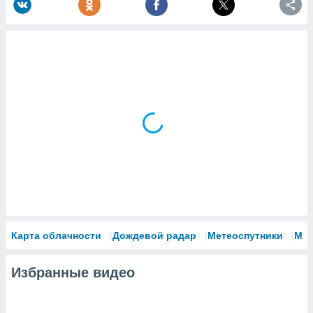
Карта облачности
Дождевой радар
Метеоспутники
Мо
Избранные видео