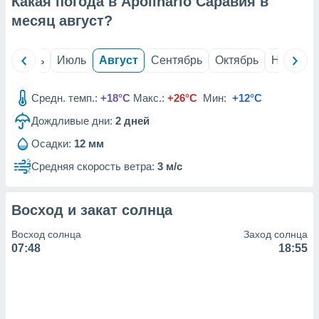
Какая погода в Apolinario Саравия в
с помощью
или
месяц
август
?
данных из
чников,
и
й
Июнь
Июль
Август
Сентябрь
Октябрь
Ноябрь
вование
ие
Средн. темп.:
+18°C
Макс.:
+26°C
Мин:
+12°C
х данных
Дождливые дни:
2
дней
контента.
Осадки:
12 мм
ные
и
Средняя скорость ветра:
3 м/с
ция
м
я
Восход и закат солнца
рованная
Восход солнца
Заход солнца
нтент,
07:48
18:55
е
сти рекламы
ие сведения
и и