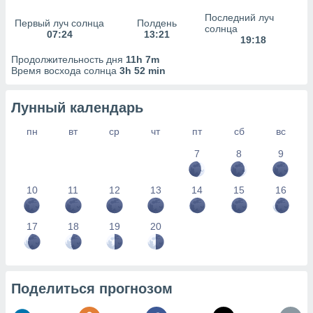
сервисов.
Последний луч
Первый луч солнца
Полдень
 наших 1199
солнца
07:24
13:21
неров
19:18
Продолжительность дня
11h 7m
Время восхода солнца
3h 52 min
Лунный календарь
пн
вт
ср
чт
пт
сб
вс
7
8
9
10
11
12
13
14
15
16
17
18
19
20
Поделиться прогнозом