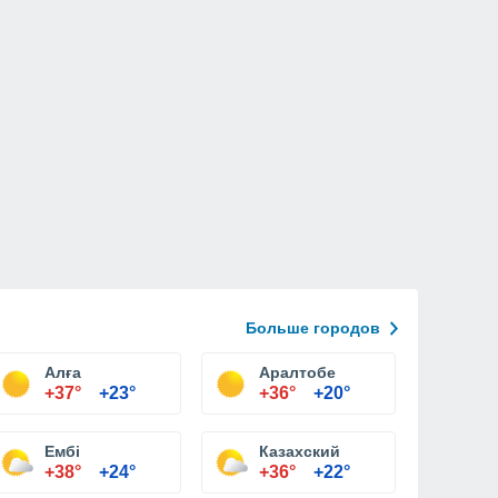
Больше городов
Алға
Аралтобе
+37°
+23°
+36°
+20°
Ембі
Казахский
+38°
+24°
+36°
+22°