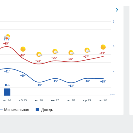
6
+35°
4
+29°
+28°
+27°
+26°
+25°
+24°
2
+21°
+19°
+15°
+16°
+15°
0.6
+13°
+13°
мм
пт
14
сб
15
вс
16
пн
17
вт
18
ср
19
чт
20
Минимальная
Дождь