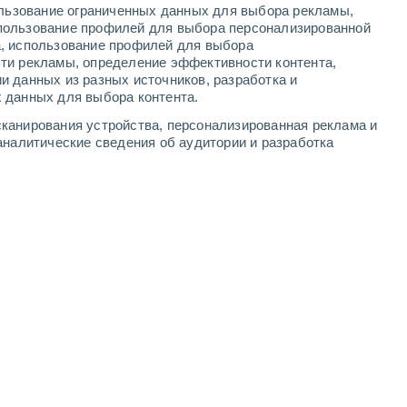
ользование ограниченных данных для выбора рекламы,
6
-
10
м/с
6
-
9
м/с
4
-
9
м/с
4
-
9
м/с
пользование профилей для выбора персонализированной
а, использование профилей для выбора
ти рекламы, определение эффективности контента,
ста
и данных из разных источников, разработка и
 данных для выбора контента.
юго-восточный
3 Средний
канирования устройства, персонализированная реклама и
8°
5
-
10 м/с
FPS:
6-10
аналитические сведения об аудитории и разработка
южный
5 Средний
9°
6
-
11 м/с
FPS:
6-10
южный
6 Высокий
1°
6
-
11 м/с
FPS:
15-25
южный
6 Высокий
2°
6
-
11 м/с
FPS:
15-25
южный
6 Высокий
3°
6
-
11 м/с
FPS:
15-25