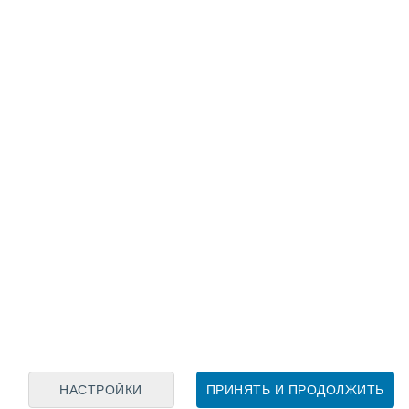
Лунный календарь
пн
вт
ср
чт
пт
сб
вс
8
9
10
11
12
13
14
15
16
17
18
19
20
21
НАСТРОЙКИ
ПРИНЯТЬ И ПРОДОЛЖИТЬ