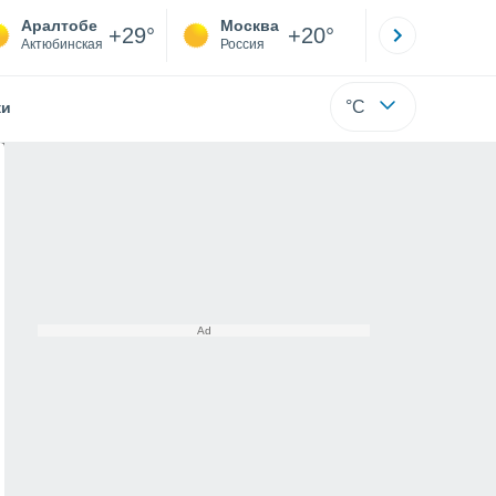
Аралтобе
Москва
Санкт-
+29°
+20°
Актюбинская
Россия
Са
°C
жи