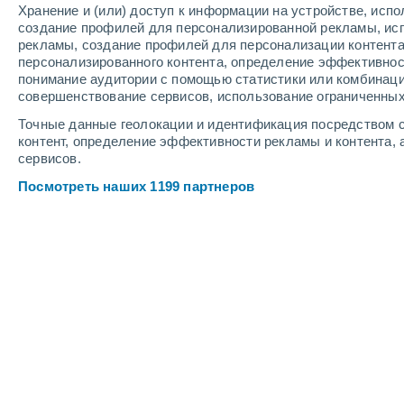
Хранение и (или) доступ к информации на устройстве, исп
6
-
9
м/с
6
-
12
м/с
6
-
11
м/с
создание профилей для персонализированной рекламы, ис
рекламы, создание профилей для персонализации контент
персонализированного контента, определение эффективнос
Погода в Аралтобе cегодня
, 8 авгу
понимание аудитории с помощью статистики или комбинаци
совершенствование сервисов, использование ограниченных
Солнечно
+29°
10:00
Точные данные геолокации и идентификация посредством с
Ощущаемая т.
+2
контент, определение эффективности рекламы и контента, 
сервисов.
Солнечно
+31°
11:00
Посмотреть наших 1199 партнеров
Ощущаемая т.
+2
Солнечно
+33°
12:00
Ощущаемая т.
+3
Солнечно
+34°
13:00
Ощущаемая т.
+3
Солнечно
+35°
14:00
Ощущаемая т.
+3