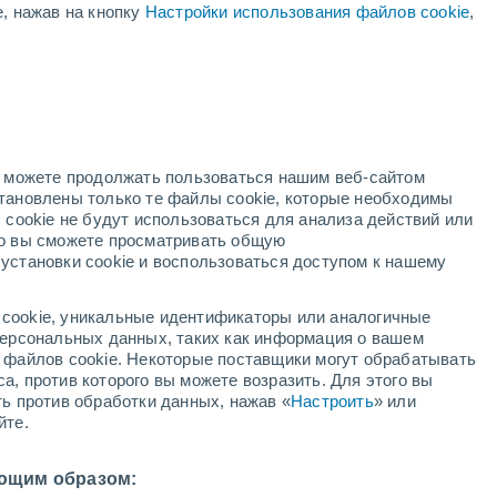
е, нажав на кнопку
Настройки использования файлов cookie
,
оранжевое
предупреждение
Значительное предупреждение о
высокая температура Аралтобе
сегодня
ый
но можете продолжать пользоваться нашим веб-сайтом
становлены только те файлы cookie, которые необходимы
й радар
Метеоспутники
Модели
 cookie не будут использоваться для анализа действий или
ко вы сможете просматривать общую
установки cookie и воспользоваться доступом к нашему
вторник
среда
четверг
пятница
cookie, уникальные идентификаторы или аналогичные
11 Авг.
12 Авг.
13 Авг.
14 Авг.
 персональных данных, таких как информация о вашем
ы файлов cookie. Некоторые поставщики могут обрабатывать
а, против которого вы можете возразить. Для этого вы
ть против обработки данных, нажав «
Настроить
» или
30%
йте.
0.6 мм
30°
/
+22°
+31°
/
+19°
+31°
/
+20°
+35°
/
+21°
ющим образом: