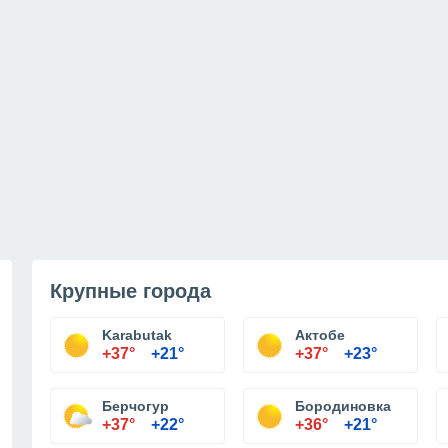
Крупные города
Karabutak
Актобе
+37°
+21°
+37°
+23°
Берчогур
Бородиновка
+37°
+22°
+36°
+21°