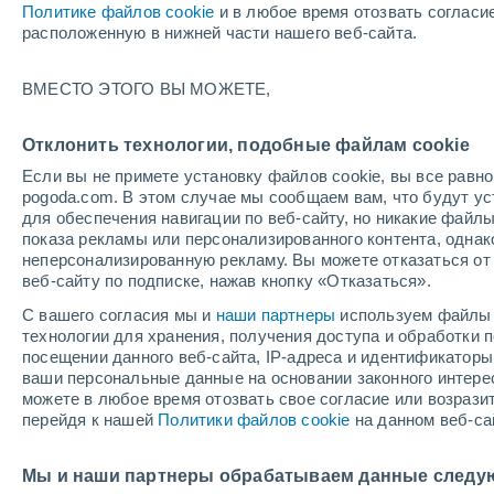
Политике файлов cookie
и в любое время отозвать согласи
+29°
расположенную в нижней части нашего веб-сайта.
юго-
ВМЕСТО ЭТОГО ВЫ МОЖЕТЕ,
восточн
По ощущениям +28°
5
-
10 м/с
Отклонить технологии, подобные файлам cookie
Если вы не примете установку файлов cookie, вы все рав
pogoda.com. В этом случае мы сообщаем вам, что будут у
Погода на 1 – 7 дней
Карта температур
Дождево
для обеспечения навигации по веб-сайту, но никакие файлы
показа рекламы или персонализированного контента, одна
неперсонализированную рекламу. Вы можете отказаться от 
веб-сайту по подписке, нажав кнопку «Отказаться».
завтра
понедельник
cегодня
С вашего согласия мы и
наши партнеры
используем файлы 
9 Авг.
10 Авг.
8 Авг.
технологии для хранения, получения доступа и обработки
посещении данного веб-сайта, IP-адреса и идентификатор
ваши персональные данные на основании законного интерес
можете в любое время отозвать свое согласие или возрази
перейдя к нашей
Политики файлов cookie
на данном веб-са
+39°
/
+24°
+39°
/
+24°
+
+36°
/
+20°
Мы и наши партнеры обрабатываем данные следу