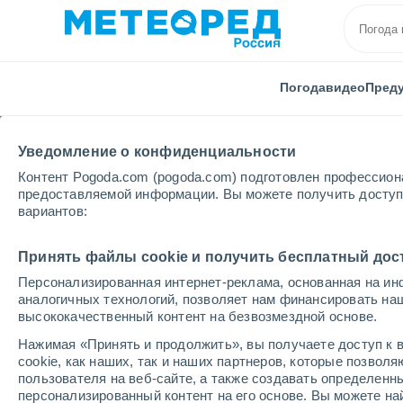
Погода
видео
Пред
Уведомление о конфиденциальности
Контент Pogoda.com (pogoda.com) подготовлен профессион
предоставляемой информации. Вы можете получить доступ 
вариантов:
Главная
Казахстан
Актюбинская
Аралтобе
Принять файлы cookie и получить бесплатный дос
Персонализированная интернет-реклама, основанная на ин
Погода в Аралтобе
аналогичных технологий, позволяет нам финансировать на
высококачественный контент на безвозмездной основе.
09:51
суббота
Нажимая «Принять и продолжить», вы получаете доступ к в
cookie, как наших, так и наших партнеров, которые позвол
пользователя на веб-сайте, а также создавать определенн
Солнечно
персонализированный контент на его основе. Вы можете 