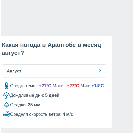
Какая погода в Аралтобе в месяц
август
?
Август
Средн. темп.:
+21°C
Макс.:
+27°C
Мин:
+14°C
Дождливые дни:
5
дней
Осадки:
25 мм
Средняя скорость ветра:
4 м/с