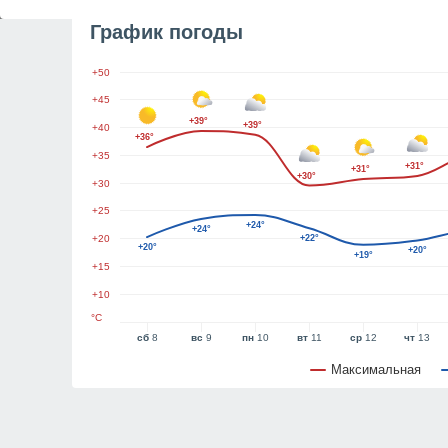
График погоды
+50
+45
+39°
+39°
+40
+36°
+35
+31°
+31°
+30°
+30
+25
+24°
+24°
+20
+22°
+20°
+20°
+19°
+15
+10
°C
сб
8
вс
9
пн
10
вт
11
ср
12
чт
13
Максимальная