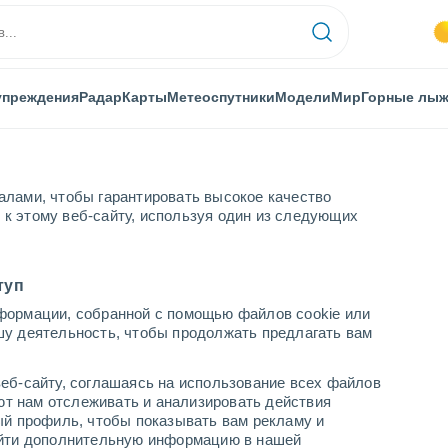
упреждения
Радар
Карты
Метеоспутники
Модели
Мир
Горные лы
алами, чтобы гарантировать высокое качество
к этому веб-сайту, используя один из следующих
туп
формации, собранной с помощью файлов cookie или
шу деятельность, чтобы продолжать предлагать вам
...
еб-сайту, соглашаясь на использование всех файлов
яют нам отслеживать и анализировать действия
По часам
ый профиль, чтобы показывать вам рекламу и
В ближайшие часы безоблачно
найти дополнительную информацию в нашей