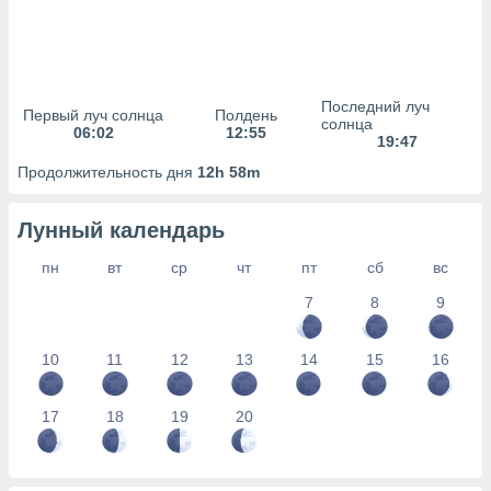
сервисов.
 наших 1199
неров
Последний луч
Первый луч солнца
Полдень
солнца
06:02
12:55
19:47
Продолжительность дня
12h 58m
Лунный календарь
пн
вт
ср
чт
пт
сб
вс
7
8
9
10
11
12
13
14
15
16
17
18
19
20