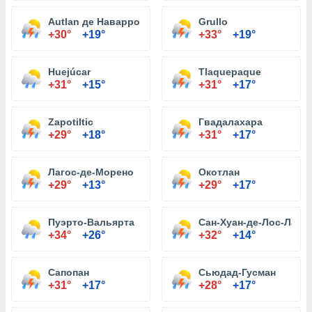
Autlan де Наварро
Grullo
+30°
+19°
+33°
+19°
Huejúcar
Tlaquepaque
+31°
+15°
+31°
+17°
Zapotiltic
Гвадалахара
+29°
+18°
+31°
+17°
Лагос-де-Морено
Окотлан
+29°
+13°
+29°
+17°
Пуэрто-Вальярта
Сан-Хуан-де-Лос-Лаго
+34°
+26°
+32°
+14°
Сапопан
Сьюдад-Гусман
+31°
+17°
+28°
+17°