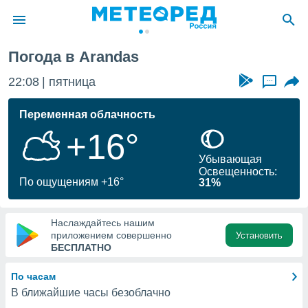
Погода в Arandas
ие о
циальности
22:08
пятница
...
oda.com
)
Переменная облачность
+16°
алами,
тировать
Убывающая
ество
Освещенность:
яемой
По ощущениям +16°
31%
. Вы можете
ступ к этому
используя
Наслаждайтесь нашим
едующих
приложением совершенно
Установить
БЕСПЛАТНО
файлы
По часам
олучить
В ближайшие часы безоблачно
й доступ