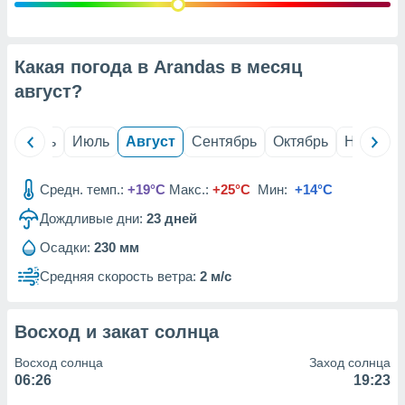
с помощью
или
данных из
чников,
Какая погода в Arandas в месяц
и
вование
август
?
ие
х данных
й
Июнь
Июль
Август
Сентябрь
Октябрь
Ноябрь
контента.
ные
Средн. темп.:
+19°C
Макс.:
+25°C
Мин:
+14°C
и
Дождливые дни:
23
дней
ция
м
Осадки:
230 мм
я
Средняя скорость ветра:
2 м/с
рованная
нтент,
е
Восход и закат солнца
сти рекламы
Восход солнца
Заход солнца
ие сведения
06:26
19:23
и и