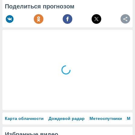
Поделиться прогнозом
Карта облачности
Дождевой радар
Метеоспутники
Мо
Избранные видео