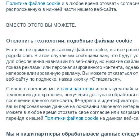
Политике файлов cookie
и в любое время отозвать согласи
расположенную в нижней части нашего веб-сайта.
+2
ВМЕСТО ЭТОГО ВЫ МОЖЕТЕ,
+23°
+1
+11°
Rocroi
Signy-ле-
Пти
Отклонить технологии, подобные файлам cookie
Если вы не примете установку файлов cookie, вы все рав
pogoda.com. В этом случае мы сообщаем вам, что будут у
для обеспечения навигации по веб-сайту, но никакие файлы
+25°
показа рекламы или персонализированного контента, одна
+12°
неперсонализированную рекламу. Вы можете отказаться от 
+25°
Signy Л'Абе
веб-сайту по подписке, нажав кнопку «Отказаться».
+12°
Шомон-
С вашего согласия мы и
наши партнеры
используем файлы 
Porcien
технологии для хранения, получения доступа и обработки
посещении данного веб-сайта, IP-адреса и идентификатор
ваши персональные данные на основании законного интерес
можете в любое время отозвать свое согласие или возрази
перейдя к нашей
Политики файлов cookie
на данном веб-са
+25°
+12°
Мы и наши партнеры обрабатываем данные следу
Juniville