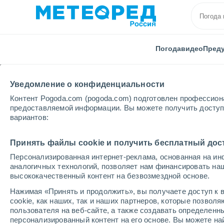
Погода
видео
Пред
Уведомление о конфиденциальности
Контент Pogoda.com (pogoda.com) подготовлен профессион
предоставляемой информации. Вы можете получить доступ 
вариантов:
Главная
Франция
Гранд-Эст
Арденны
Принять файлы cookie и получить бесплатный дос
Персонализированная интернет-реклама, основанная на ин
Погода в Арденнах
аналогичных технологий, позволяет нам финансировать на
высококачественный контент на безвозмездной основе.
Нажимая «Принять и продолжить», вы получаете доступ к в
cегодня, 7 августа
Весь день
символ
cookie, как наших, так и наших партнеров, которые позвол
пользователя на веб-сайте, а также создавать определенн
персонализированный контент на его основе. Вы можете 