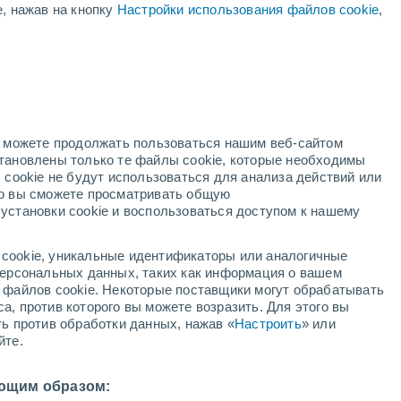
е, нажав на кнопку
Настройки использования файлов cookie
,
4°
2°
но можете продолжать пользоваться нашим веб-сайтом
+24°
становлены только те файлы cookie, которые необходимы
+11°
 cookie не будут использоваться для анализа действий или
Шарлевиль-
Мезьер
ко вы сможете просматривать общую
установки cookie и воспользоваться доступом к нашему
+24°
+11°
cookie, уникальные идентификаторы или аналогичные
Кариньян
 персональных данных, таких как информация о вашем
ы файлов cookie. Некоторые поставщики могут обрабатывать
а, против которого вы можете возразить. Для этого вы
ть против обработки данных, нажав «
Настроить
» или
йте.
+25°
+12°
+25°
Buzancy
+12°
ющим образом:
Vouziers