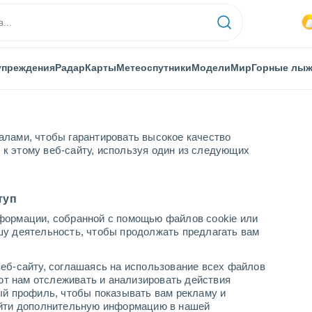
упреждения
Радар
Карты
Метеоспутники
Модели
Мир
Горные лы
алами, чтобы гарантировать высокое качество
к этому веб-сайту, используя один из следующих
туп
формации, собранной с помощью файлов cookie или
шу деятельность, чтобы продолжать предлагать вам
+24°
еб-сайту, соглашаясь на использование всех файлов
+11°
яют нам отслеживать и анализировать действия
Живе
ый профиль, чтобы показывать вам рекламу и
найти дополнительную информацию в нашей