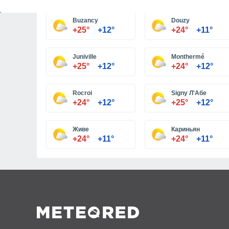
Buzancy
Douzy
+25°
+12°
+24°
+11°
Juniville
Monthermé
+25°
+12°
+24°
+12°
Rocroi
Signy Л'Абе
+24°
+12°
+25°
+12°
Живе
Кариньян
+24°
+11°
+24°
+11°