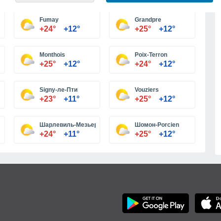
Больше городов
Fumay
Grandpre
+24°
+12°
+25°
+12°
Monthois
Poix-Terron
+25°
+12°
+24°
+12°
Signy-ле-Пти
Vouziers
+23°
+11°
+25°
+12°
Шарлевиль-Мезьер
Шомон-Porcien
+24°
+11°
+25°
+12°