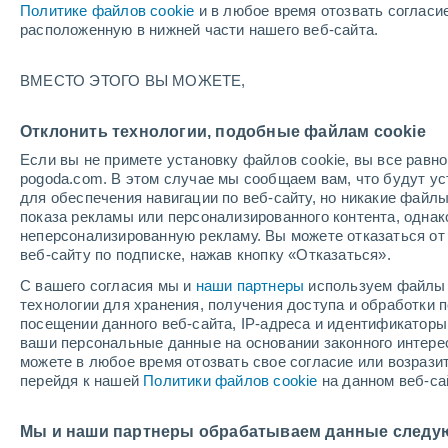
Политике файлов cookie
и в любое время отозвать согласи
+14°
расположенную в нижней части нашего веб-сайта.
ВМЕСТО ЭТОГО ВЫ МОЖЕТЕ,
восточн
По ощущениям +14°
4
-
7 м/с
Отклонить технологии, подобные файлам cookie
Если вы не примете установку файлов cookie, вы все рав
pogoda.com. В этом случае мы сообщаем вам, что будут у
Погода на 1 – 7 дней
Карта облачности
Дождево
для обеспечения навигации по веб-сайту, но никакие файлы
показа рекламы или персонализированного контента, одна
неперсонализированную рекламу. Вы можете отказаться от 
веб-сайту по подписке, нажав кнопку «Отказаться».
завтра
понедельник
cегодня
С вашего согласия мы и
наши партнеры
используем файлы 
9 Авг.
10 Авг.
8 Авг.
технологии для хранения, получения доступа и обработки
посещении данного веб-сайта, IP-адреса и идентификатор
ваши персональные данные на основании законного интерес
можете в любое время отозвать свое согласие или возрази
перейдя к нашей
Политики файлов cookie
на данном веб-са
+32°
/
+15°
+30°
/
+17°
+
+29°
/
+14°
Мы и наши партнеры обрабатываем данные следу