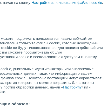
е, нажав на кнопку
Настройки использования файлов cookie
,
ый
но можете продолжать пользоваться нашим веб-сайтом
становлены только те файлы cookie, которые необходимы
й радар
Метеоспутники
Модели
 cookie не будут использоваться для анализа действий или
ко вы сможете просматривать общую
установки cookie и воспользоваться доступом к нашему
вторник
среда
четверг
пятница
cookie, уникальные идентификаторы или аналогичные
11 Авг.
12 Авг.
13 Авг.
14 Авг.
 персональных данных, таких как информация о вашем
ы файлов cookie. Некоторые поставщики могут обрабатывать
а, против которого вы можете возразить. Для этого вы
ть против обработки данных, нажав «
Настроить
» или
йте.
29°
/
+16°
+32°
/
+16°
+34°
/
+18°
+36°
/
+18°
ющим образом: