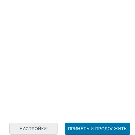
Лунный календарь
пн
вт
ср
чт
пт
сб
вс
8
9
10
11
12
13
14
15
16
17
18
19
20
21
НАСТРОЙКИ
ПРИНЯТЬ И ПРОДОЛЖИТЬ