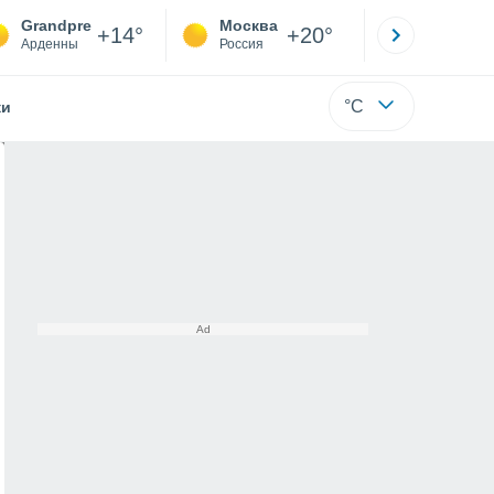
Grandpre
Москва
Санкт-
+14°
+20°
Арденны
Россия
Са
°C
жи