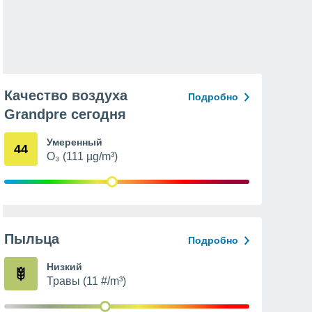
Качество воздуха
Подробно
Grandpre сегодня
Умеренный
44
O₃ (111 µg/m³)
Пыльца
Подробно
Низкий
Травы (11 #/m³)