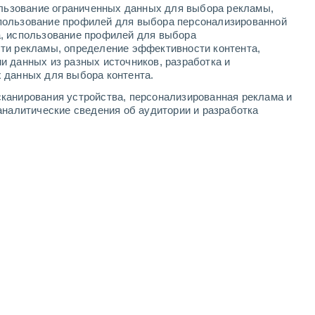
ользование ограниченных данных для выбора рекламы,
4
-
8
м/с
5
-
9
м/с
4
-
8
м/с
3
-
5
м/с
пользование профилей для выбора персонализированной
а, использование профилей для выбора
ти рекламы, определение эффективности контента,
та
и данных из разных источников, разработка и
 данных для выбора контента.
восточный
0 Низкий
канирования устройства, персонализированная реклама и
4
-
7 м/с
FPS:
нет
аналитические сведения об аудитории и разработка
восточный
0 Низкий
4
-
7 м/с
FPS:
нет
восточный
1 Низкий
3
-
7 м/с
FPS:
нет
восточный
4 Средний
3
-
7 м/с
FPS:
6-10
восточный
6 Высокий
2
-
6 м/с
FPS:
15-25