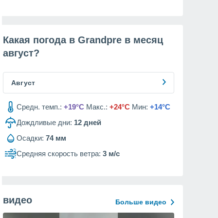
Какая погода в Grandpre в месяц
август
?
Август
Средн. темп.:
+19°C
Макс.:
+24°C
Мин:
+14°C
Дождливые дни:
12
дней
Осадки:
74 мм
Средняя скорость ветра:
3 м/с
видео
Больше видео