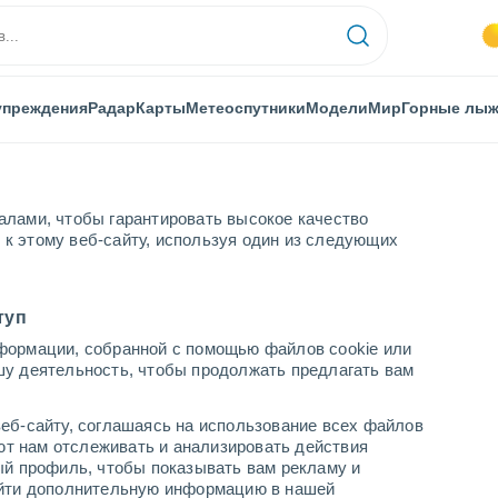
упреждения
Радар
Карты
Метеоспутники
Модели
Мир
Горные лы
алами, чтобы гарантировать высокое качество
к этому веб-сайту, используя один из следующих
andpre
туп
формации, собранной с помощью файлов cookie или
шу деятельность, чтобы продолжать предлагать вам
...
еб-сайту, соглашаясь на использование всех файлов
яют нам отслеживать и анализировать действия
По часам
ый профиль, чтобы показывать вам рекламу и
В ближайшие часы переменная
найти дополнительную информацию в нашей
облачность