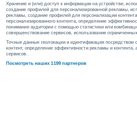
Хранение и (или) доступ к информации на устройстве, исп
3
-
7
м/с
4
-
10
м/с
4
-
7
м/с
создание профилей для персонализированной рекламы, ис
рекламы, создание профилей для персонализации контент
персонализированного контента, определение эффективнос
Погода в Grandpre cегодня
, 8 авгус
понимание аудитории с помощью статистики или комбинаци
совершенствование сервисов, использование ограниченных
Солнечно
+14°
07:00
Точные данные геолокации и идентификация посредством с
Ощущаемая т.
+14°
контент, определение эффективности рекламы и контента, 
сервисов.
Солнечно
+16°
08:00
Посмотреть наших 1199 партнеров
Ощущаемая т.
+16°
Солнечно
+18°
09:00
Ощущаемая т.
+18°
Облачно и ясно
+23°
11:00
Ощущаемая т.
+25°
Облачно и ясно
+28°
14:00
Ощущаемая т.
+27°