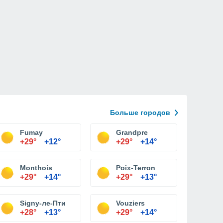
Больше городов
Fumay
Grandpre
+29°
+12°
+29°
+14°
Monthois
Poix-Terron
+29°
+14°
+29°
+13°
Signy-ле-Пти
Vouziers
+28°
+13°
+29°
+14°