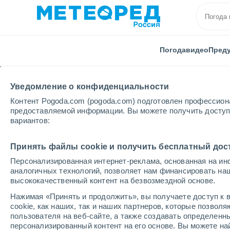
Погода
видео
Пред
Уведомление о конфиденциальности
Контент Pogoda.com (pogoda.com) подготовлен профессион
предоставляемой информации. Вы можете получить доступ 
вариантов:
Главная
Франция
Гранд-Эст
Арденны
Gr
Принять файлы cookie и получить бесплатный дос
Персонализированная интернет-реклама, основанная на ин
Погода в Grandpre
аналогичных технологий, позволяет нам финансировать на
высококачественный контент на безвозмездной основе.
06:43
суббота
Нажимая «Принять и продолжить», вы получаете доступ к в
cookie, как наших, так и наших партнеров, которые позвол
пользователя на веб-сайте, а также создавать определенн
Солнечно
персонализированный контент на его основе. Вы можете 