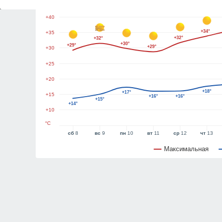
+45
+40
+34°
+35
+32°
+32°
+30°
+29°
+29°
+30
+25
+20
+18°
+17°
+15
+16°
+16°
+15°
+14°
+10
°C
сб
8
вс
9
пн
10
вт
11
ср
12
чт
13
Максимальная