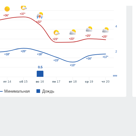
6
+37°
+36°
+32°
4
+25°
+25°
+23°
+23°
+20°
2
+18°
+18°
+17°
+16°
+15°
+13°
0.5
мм
пт
14
сб
15
вс
16
пн
17
вт
18
ср
19
чт
20
Минимальная
Дождь